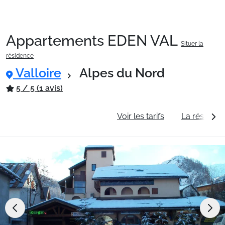
Appartements EDEN VAL
Situer la
Packages
résidence
Valloire
Alpes du Nord
🚆Train de nuit
5 / 5 (1 avis)
Informations générales
Voir les tarifs
La résidenc
Stations
Hébergements
Bons plans