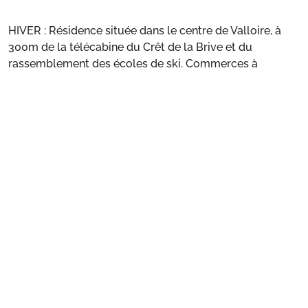
HIVER : Résidence située dans le centre de Valloire, à
300m de la télécabine du Crêt de la Brive et du
rassemblement des écoles de ski. Commerces à
proximité.
ÉTÉ : Résidence située dans le centre de Valloire, à
Voir plus
230m de la base de loisirs (piscine, patinoire, espace
bien-être). Commerces à proximité.
Situation
: Commerces à 100 m. ESF à 300 m. Pistes à
300 m.
Appartement de particulier
: Appartements
confortables et bien équipés
Préparez votre séjour
1. Choisissez votre package