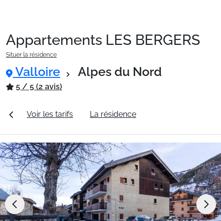
Appartements LES BERGERS
Packages
Situer la résidence
Valloire
Alpes du Nord
🚆Train de nuit
5 / 5 (2 avis)
les
Voir les tarifs
La résidence
Station Valloire
Stations
Hébergements
Bons plans