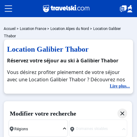
Packages
Accueil
>
Location France
>
Location Alpes du Nord
>
Location Galibier
Thabor
Location Galibier Thabor
🚆Train de nuit
Réservez votre séjour au ski à Galibier Thabor
Vous désirez profiter pleinement de votre séjour
Stations
avec une Location Galibier Thabor ? Découvrez nos
offres de Location Galibier Thabor pour skier sans
Lire plus...
limite à noel, jour de l'an, février. Fermez les yeux et
Hébergements
imaginez… Profitez de votre Location Galibier
Thabor, une station réputée et moderne où vous
Modifier votre recherche
pourrez mêler les plaisirs de la glisse sur les pistes
Bons plans
de ski et des activités en totale immersion avec la
Domaines skiables
beauté des paysages montagnards. Pour un week-