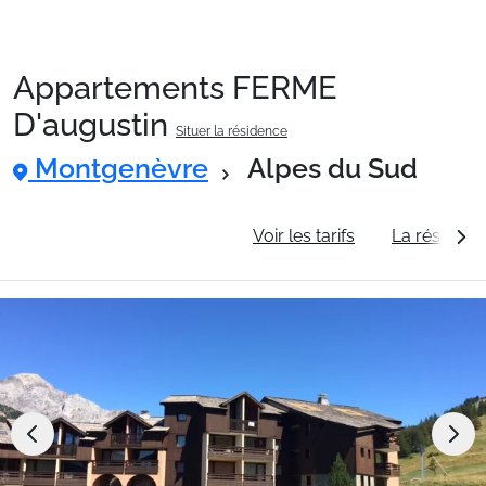
Appartements FERME
Packages
D'augustin
Situer la résidence
Montgenèvre
Alpes du Sud
🚆Train de nuit
Informations générales
Voir les tarifs
La résidenc
Stations
Hébergements
Bons plans