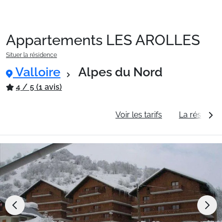
Appartements LES AROLLES
Packages
Situer la résidence
Valloire
Alpes du Nord
🚆Train de nuit
4 / 5 (1 avis)
Informations générales
Voir les tarifs
La résidenc
Stations
Hébergements
Bons plans