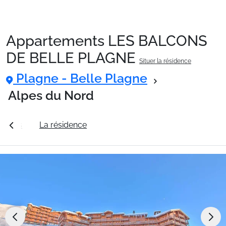
Appartements LES BALCONS
Packages
DE BELLE PLAGNE
Situer la résidence
Plagne - Belle Plagne
🚆Train de nuit
Alpes du Nord
Stations
s tarifs
La résidence
Station Plagne - Belle Plagne
Hébergements
Bons plans