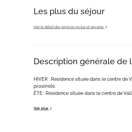
Les plus du séjour
Voir le détail des services inclus et payants
Description générale de 
HIVER : Résidence située dans le centre de 
proximité.
ÉTÉ : Résidence située dans le centre de Vall
Situation
: ESF à 120 m. Pistes à 120 m.
Voir plus
Appartement de particulier
: Appartements 