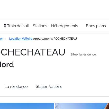
Se
+3
🚆Train de nuit
Stations
Hébergements
Bons plans
bor
Location Valloire
Appartements ROCHECHATEAU
ROCHECHATEAU
Situer la résidence
Nord
La résidence
Station Valloire