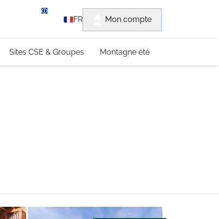
rvice client
Mon compte
FR
3 (0)4 79 96 30 69
Sites CSE & Groupes
Montagne été