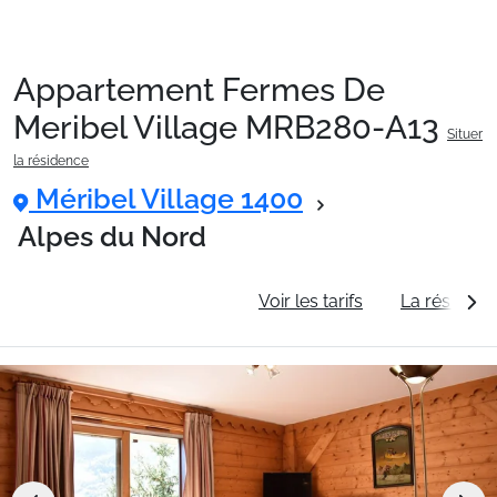
Appartement Fermes De
Packages
Meribel Village MRB280-A13
Situer
la résidence
🚆Train de nuit
Méribel Village 1400
Alpes du Nord
Stations
Informations générales
Voir les tarifs
La résidenc
Hébergements
Bons plans