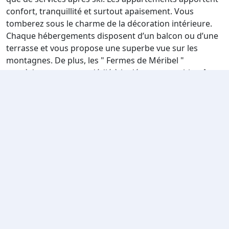
confort, tranquillité et surtout apaisement. Vous
tomberez sous le charme de la décoration intérieure.
Chaque hébergements disposent d’un balcon ou d’une
terrasse et vous propose une superbe vue sur les
montagnes. De plus, les " Fermes de Méribel "
possèdent un espace dédié à la détente et au bien-être,
le Spa Deep Nature® avec piscine couverte et chauffée,
saunas, hammams en libre accès. •
Un appartement de
5 personnes - 1 chambre + 1 coin nuit Standard
:
Environ 35 m². Votre logement se compose d’un séjour
avec un lit banquette, un coin nuit avec deux lits
superposés et d’une chambre avec un lit double. Une
cuisine est bien équipée et ouverte sur le séjour avec
une cafetière, grille-pain, machine à expresso, machine
nespresso, sèche-cheveux.Et enfin, une baignoire et un
WC sont présents.
Notre sélection de locations de vacances en chalet