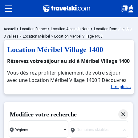
Packages
Accueil
>
Location France
>
Location Alpes du Nord
>
Location Domaine des
3 vallées
>
Location Méribel
>
Location Méribel Village 1400
Location Méribel Village 1400
🚆Train de nuit
Réservez votre séjour au ski à Méribel Village 1400
Vous désirez profiter pleinement de votre séjour
Stations
avec une Location Méribel Village 1400 ? Découvrez
nos offres de Location Méribel Village 1400 pour
Lire plus...
skier sans limite à noel, jour de l'an, février. Fermez
Hébergements
les yeux et imaginez… Profitez de votre Location
Méribel Village 1400, une station réputée et
Modifier votre recherche
moderne où vous pourrez mêler les plaisirs de la
Bons plans
glisse sur les pistes de ski et des activités en totale
Domaines skiables
immersion avec la beauté des paysages