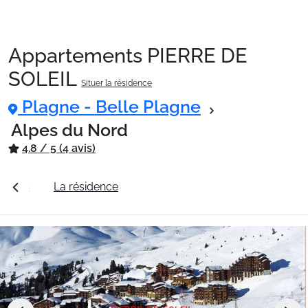
Appartements PIERRE DE
Packages
SOLEIL
Situer la résidence
Plagne - Belle Plagne
🚆Train de nuit
Alpes du Nord
4.8 / 5 (4 avis)
Stations
s tarifs
La résidence
Station Plagne - Belle Plagne
Hébergements
Bons plans