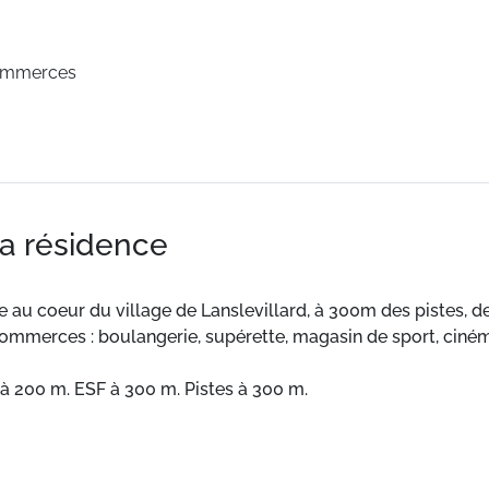
ommerces
la résidence
ée au coeur du village de Lanslevillard, à 300m des pistes, d
ommerces : boulangerie, supérette, magasin de sport, ciném
à 200 m. ESF à 300 m. Pistes à 300 m.
confortables et bien équipés