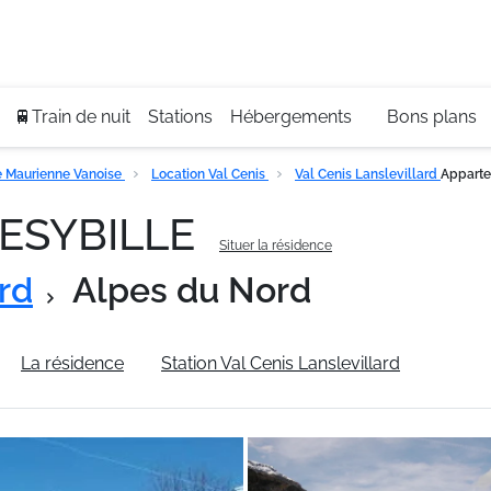
Se
+3
🚆Train de nuit
Stations
Hébergements
Bons plans
 Maurienne Vanoise
Location Val Cenis
Val Cenis Lanslevillard
Appart
RESYBILLE
Situer la résidence
ard
Alpes du Nord
La résidence
Station Val Cenis Lanslevillard