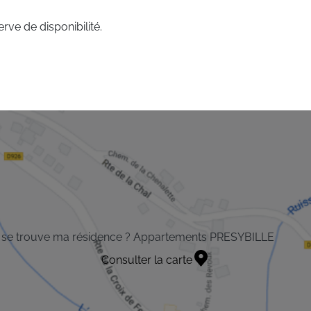
rve de disponibilité.
 se trouve ma résidence ? Appartements PRESYBILLE
Consulter la carte