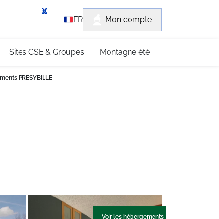
rvice client
Mon compte
FR
3 (0)4 79 96 30 69
Sites CSE & Groupes
Montagne été
ements PRESYBILLE
Voir les hébergements