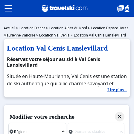
Packages
Accueil
>
Location France
>
Location Alpes du Nord
>
Location Espace Haute
Maurienne Vanoise
>
Location Val Cenis
>
Location Val Cenis Lanslevillard
Location Val Cenis Lanslevillard
🚆Train de nuit
Réservez votre séjour au ski à Val Cenis
Lanslevillard
Stations
Située en Haute-Maurienne, Val Cenis est une station
de ski authentique qui allie charme savoyard et
grand domaine skiable. Le village de Lanslevillard,
Lire plus...
Hébergements
l’un des cœurs historiques de la station, offre une
atmosphère typiquement montagnarde avec ses
chalets traditionnels et son accueil chaleureux. Avec
Bons plans
Modifier votre recherche
125 km de pistes adaptées à tous les niveaux, Val
Cenis est un paradis pour les skieurs et
Domaines skiables
snowboarders en quête de diversité. Son