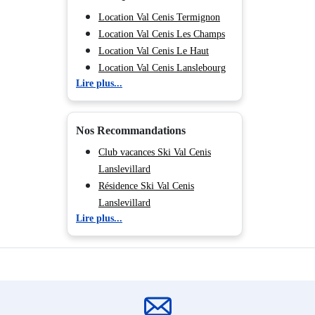
Location Hauteluce
Location Tignes 2100 Le Lac
Location Val Cenis Termignon
Location Tignes 1800
Location Val Cenis Les Champs
Location Tignes 1550 Les
Location Val Cenis Le Haut
Brévières
Location Val Cenis Lanslebourg
Lire plus...
Location Tignes Les Chartreux
Location Tignes Val Claret
Location Tignes 2100 Le
Nos Recommandations
Lavachet
Location Val d’Isère Le Laisinant
Club vacances Ski Val Cenis
Location Val d’Isère Le Châtelard
Lanslevillard
Location Val d’Isère Centre
Résidence Ski Val Cenis
Location Val d’Isère La Legettaz
Lanslevillard
Lire plus...
Location Val d’Isère La Daille
Location appartement ski Val
Location La Rosière
Cenis Lanslevillard
Location Albiez Montrond
Location Vaujany
Location Oz en Oisans
Location Alpe d'Huez