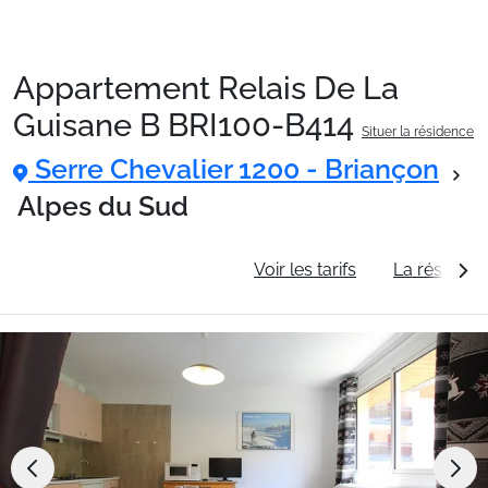
Appartement Relais De La
Packages
Guisane B BRI100-B414
Situer la résidence
Serre Chevalier 1200 - Briançon
🚆Train de nuit
Alpes du Sud
Stations
Informations générales
Voir les tarifs
La résidenc
Hébergements
Bons plans