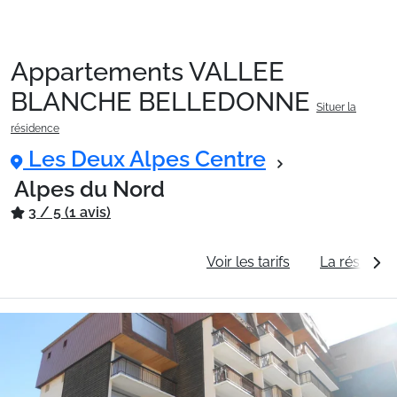
Appartements VALLEE
Packages
BLANCHE BELLEDONNE
Situer la
résidence
🚆Train de nuit
Les Deux Alpes Centre
Alpes du Nord
3 / 5 (1 avis)
Stations
Informations générales
Voir les tarifs
La résidenc
Hébergements
Bons plans