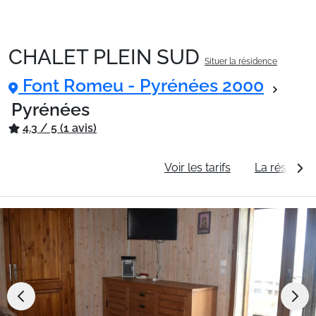
CHALET PLEIN SUD
Situer la résidence
Packages
Font Romeu - Pyrénées 2000
Pyrénées
🚆Train de nuit
4.3 / 5 (1 avis)
Informations générales
Voir les tarifs
La résidenc
Stations
Hébergements
Bons plans