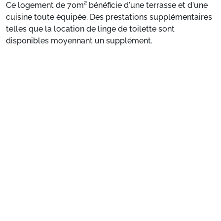
Ce logement de 70m² bénéficie d'une terrasse et d'une
cuisine toute équipée. Des prestations supplémentaires
telles que la location de linge de toilette sont
disponibles moyennant un supplément.
Voir plus
Chalet individuel de particulier :
Confortable et
agréable, ce logement de 70m² bénéficie d'une terrasse
et d'une cuisine toute équipée. Des prestations
supplémentaires telles que la location de linge de
toilette sont disponibles moyennant un supplément.
Préparez votre séjour
1. Choisissez votre package
Choisissez votre package