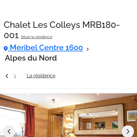
Chalet Les Colleys MRB180-
Packages
001
Situer la résidence
Méribel Centre 1600
🚆Train de nuit
Alpes du Nord
Stations
es tarifs
La résidence
Station Méribel Centre 1600
Hébergements
Bons plans