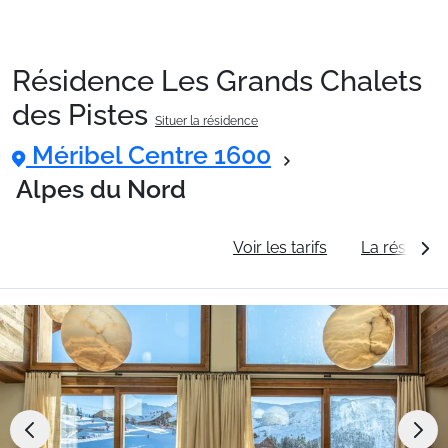
Résidence Les Grands Chalets
Packages
des Pistes
Situer la résidence
Méribel Centre 1600
🚆Train de nuit
Alpes du Nord
Stations
Informations générales
Voir les tarifs
La résidenc
Hébergements
Bons plans