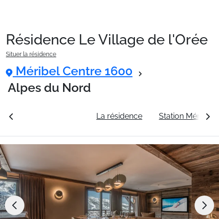
Résidence Le Village de l'Orée
Packages
Situer la résidence
Méribel Centre 1600
🚆Train de nuit
Alpes du Nord
rales
Voir les tarifs
La résidence
Station Méribel 
Stations
Hébergements
Bons plans