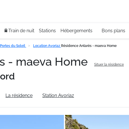
Se
+3
🚆Train de nuit
Stations
Hébergements
Bons plans
Portes du Soleil
Location Avoriaz
Résidence Antarès - maeva Home
ès - maeva Home
Situer la résidence
Nord
La résidence
Station Avoriaz