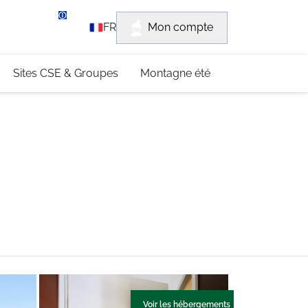
rvice client
Mon compte
FR
3 (0)4 79 96 30 69
Sites CSE & Groupes
Montagne été
Voir les hébergements