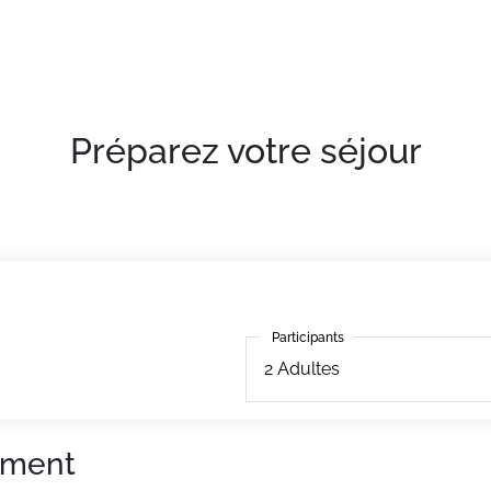
 réserve de disponibilité, sur place ou à proximité, avec ou
Préparez votre séjour
Participants
Participants
2
Adultes
ement