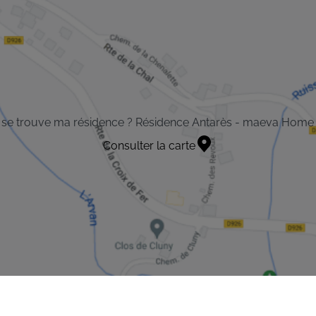
 se trouve ma résidence ? Résidence Antarès - maeva Home
Consulter la carte