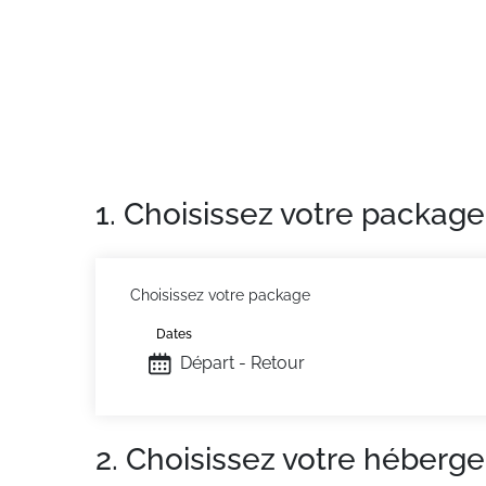
Situation :
Avoriaz. Distance Pistes : 100 m.
Appartement :
Agréable et confortable. Sous
Télévision, Spa.
À noter, selon logement :
- Animaux Admis.
1. Choisissez votre package
Choisissez votre package
Dates
Départ - Retour
2. Choisissez votre héberg