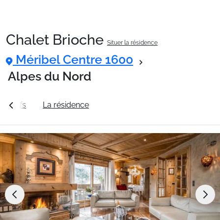
Chalet Brioche
Situer la résidence
Packages
Méribel Centre 1600
Alpes du Nord
🚆Train de nuit
es tarifs
La résidence
Station Méribel Centre 1600
Stations
Hébergements
Bons plans