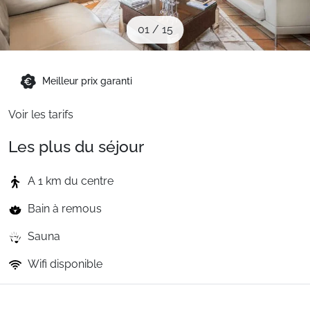
Sites CSE & Groupes
01
/
15
Montagne été
Meilleur prix garanti
Français (FR)
Voir les tarifs
Les plus du séjour
A 1 km du centre
Bain à remous
Sauna
Wifi disponible