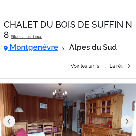
CHALET DU BOIS DE SUFFIN N
Packages
8
Situer la résidence
Montgenèvre
Alpes du Sud
🚆Train de nuit
Informations générales
Voir les tarifs
La résidenc
Stations
Hébergements
Bons plans