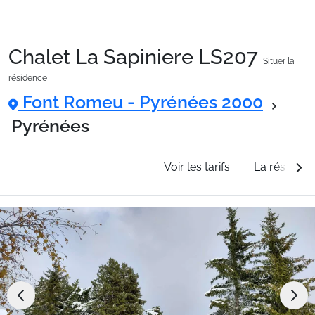
Chalet La Sapiniere LS207
Situer la
Packages
résidence
Font Romeu - Pyrénées 2000
🚆Train de nuit
Pyrénées
Informations générales
Voir les tarifs
La résidenc
Stations
Hébergements
Bons plans