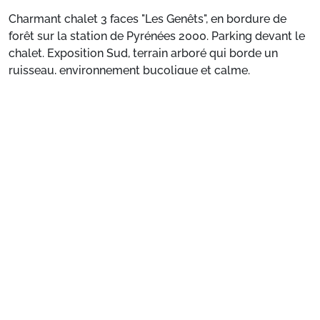
Charmant chalet 3 faces "Les Genêts", en bordure de
forêt sur la station de Pyrénées 2000. Parking devant le
chalet. Exposition Sud, terrain arboré qui borde un
ruisseau, environnement bucolique et calme.
Voir plus
Joli chalet composé d'une entrée avec rangements pour
les skis, d'une belle pièce de vie séjour/coin cuisine
équipée avec lave-vaisselle, un coin salon lumineux
avec canapé lit double confortable en 140 et TV écran
plat, une salle d'eau avec cabine douche et WC. En rez
de jardin, une chambre avec un lit double en 140.
Terrasse en bois avec vue sur la forêt.
Classé meublé de tourisme 2*.
Préparez votre séjour
Accès à la mezzanine mansardée via une échelle de
1. Choisissez votre package
meunier, ce qui offre un coin couchage supplémentaire
équipé d'un matelas double en largeur 140, idéal pour
des adolescents !