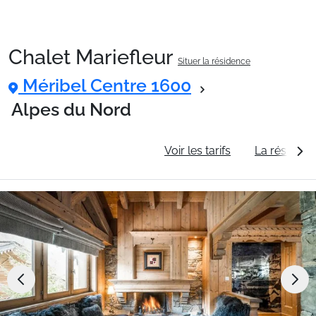
Chalet Mariefleur
Situer la résidence
Packages
Méribel Centre 1600
Alpes du Nord
🚆Train de nuit
Informations générales
Voir les tarifs
La résidenc
Stations
Hébergements
Bons plans