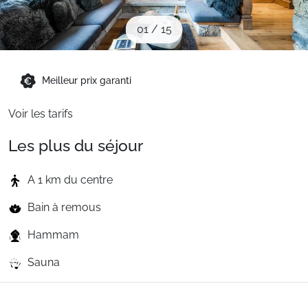
Sites CSE & Groupes
01
/
15
Montagne été
Meilleur prix garanti
Français (FR)
Voir les tarifs
Les plus du séjour
A 1 km du centre
Bain à remous
Hammam
Sauna