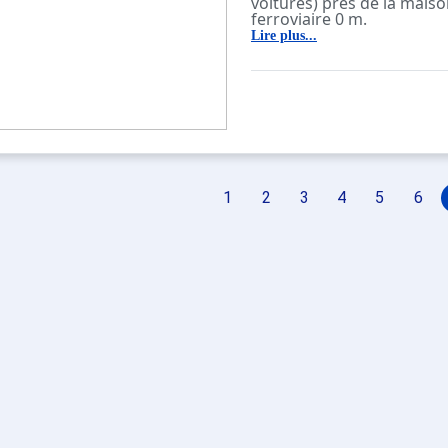
voitures) près de la maiso
ferroviaire 0 m.
Lire plus...
1
2
3
4
5
6