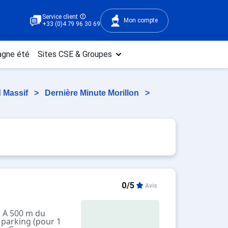
Service client
Mon compte
+33 (0)4 79 96 30 69
gne été
Sites CSE & Groupes
d Massif
>
Dernière Minute Morillon
>
0/5
Avis
. À 500 m du
 parking (pour 1