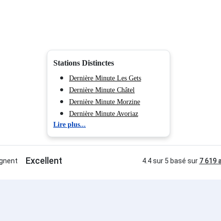
Stations Distinctes
Dernière Minute Les Gets
Dernière Minute Châtel
Dernière Minute Morzine
Dernière Minute Avoriaz
Lire plus...
Dernière Minute Samoëns
Dernière Minute Les Carroz
d'Araches
Dernière Minute Morillon 1100
Les Esserts
Dernière Minute Flaine Forum
1600
s plans ski en
Dernière Minute Flaine
Montsoleil 1750