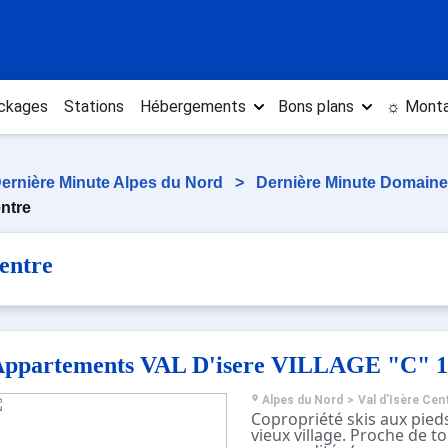
ckages
Stations
Hébergements
Bons plans
☼ Monta
ernière Minute Alpes du Nord
>
Dernière Minute Domaine 
entre
entre
Appartements VAL D'isere VILLAGE "C" 1
Alpes du Nord
>
Val d’Isère Cen
Copropriété skis aux pie
vieux village. Proche de to