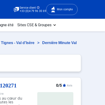
Service client
Mon compte
+33 (0)4 79 96 30 69
gne été
Sites CSE & Groupes
Tignes - Val d'Isère
>
Dernière Minute Val
120271
0/5
Avis
tre
ds au cœur du
utes les