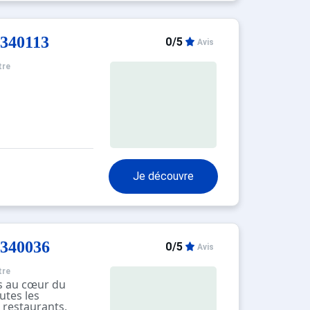
340113
0/5
Avis
tre
Je découvre
340036
0/5
Avis
tre
ds au cœur du
utes les
restaurants,