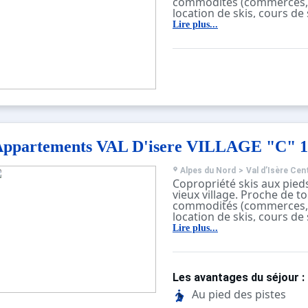
commodités (commerces, 
location de skis, cours de 
Résidence avec ascenseur,
Lire plus...
digicode.
Casiers à skis et casier à
poubelle au rez-de-chaus
Navette gratuite à quelqu
résidence en direction de 
Fornet desservant toute la
Parking payant du Centre 
résidence.
Appartements VAL D'isere VILLAGE "C" 1
Alpes du Nord
>
Val d’Isère Cen
Copropriété skis aux pie
vieux village. Proche de to
commodités (commerces, 
location de skis, cours de 
Résidence avec ascenseur,
Lire plus...
digicode.
Casiers à skis et casier à
poubelle au rez-de-chaus
Navette gratuite à quelqu
Les avantages du séjour :
résidence en direction de 
Fornet desservant toute la
Au pied des pistes
Parking payant du Centre 