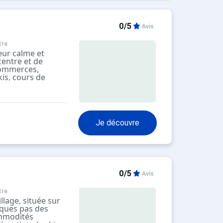
0/5
Avis
tre
eur calme et
centre et de
commerces,
kis, cours de
 sécurisée avec
du bâtiment.
tués en dehors de
Je découvre
0/5
Avis
tre
lage, située sur
lques pas des
ommodités