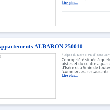
cours de skis…).
Lire plus...
Résidence avec ascenseur,
digicode et gardien.
Casiers à skis et local pou
chaussée du bâtiment.
Appartements ALBARON 250010
Alpes du Nord
>
Val d’Isère Cen
Copropriété située à quel
pistes et du centre aquasp
d’Isère et à 5min de tout
(commerces, restaurants, 
cours de skis…).
Lire plus...
Résidence avec ascenseur,
digicode et gardien.
Casiers à skis et local pou
chaussée du bâtiment.