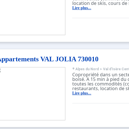
location de skis, cours de 
Résidence avec ascenseur,
Lire plus...
digicode.
Casiers à skis et casier à
poubelle au rez-de-chaus
Navette gratuite à quelqu
résidence en direction de 
Fornet desservant toute la
Parking payant du Centre 
résidence.
Appartements VAL JOLIA 730010
Alpes du Nord
>
Val d’Isère Cen
Copropriété dans un sect
boisé. A 15 min à pied du 
toutes les commodités (
restaurants, location de s
skis…).
Lire plus...
Résidence sans ascenseur,
digicode.
Casiers à ski au sous-sol 
Containers municipaux si
la résidence.