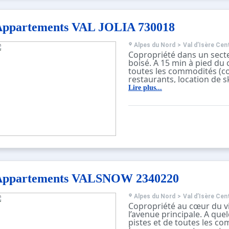
Appartements VAL JOLIA 730018
Alpes du Nord
>
Val d’Isère Cen
Copropriété dans un sect
boisé. A 15 min à pied du 
toutes les commodités (
restaurants, location de s
skis…).
Lire plus...
Résidence sans ascenseur,
digicode.
Casiers à ski au sous-sol 
Containers municipaux si
la résidence.
Appartements VALSNOW 2340220
Alpes du Nord
>
Val d’Isère Cen
Copropriété au cœur du vil
l’avenue principale. A que
pistes et de toutes les c