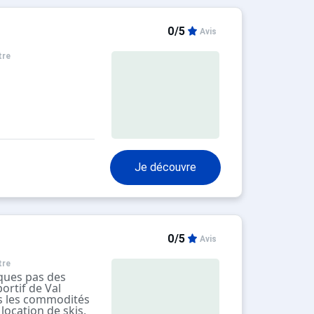
0/5
Avis
tre
Je découvre
0/5
Avis
tre
ques pas des
ortif de Val
es les commodités
location de skis,