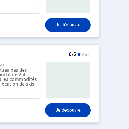
 sécurisée avec
belle au rez-de-
Je découvre
0/5
Avis
tre
ques pas des
ortif de Val
es les commodités
location de skis,
 sécurisée avec
belle au rez-de-
Je découvre