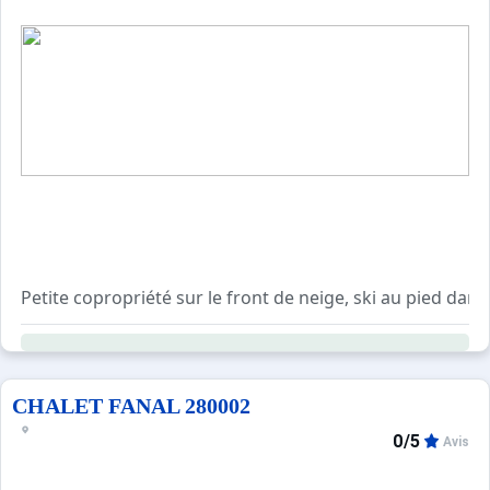
Petite copropriété sur le front de neige, ski au pied dans
A quelques pas de la patinoire et de toutes les commodit
Résidence sans ascenseur, sécurisée avec digicode.
Local à ski collectif attenant au bâtiment.
Containers municipaux situés en dehors de la résidence.
CHALET FANAL 280002
0/5
Avis