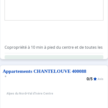
Copropriété à 10 min à pied du centre et de toutes les 
Résidence avec ascenseur.
Casiers à ski et local poubelle au rez-de-chaussée du bâ
Navette gratuite à quelques pas de la résidence en direct
Appartements CHANTELOUVE 400088
0/5
Avis
Alpes du Nord
>
Val d’Isère Centre