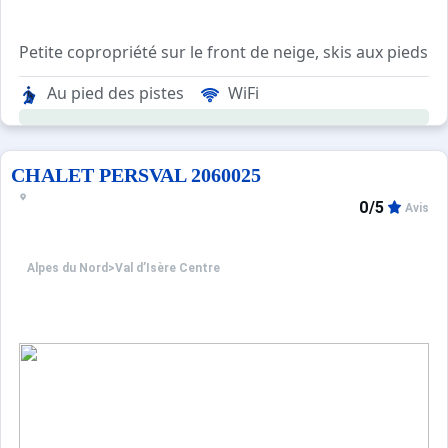
Petite copropriété sur le front de neige, skis aux pieds 
A quelques pas de la patinoire et de toutes les commodit
Au pied des pistes
WiFi
Résidence sans ascenseur, sécurisée avec digicode.
Containers municipaux situés en dehors de la résidence.
Parking payant du Centre à proximité de la résidence.
CHALET PERSVAL 2060025
0/5
Avis
Alpes du Nord
>
Val d’Isère Centre