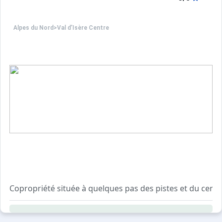
Alpes du Nord
>
Val d’Isère Centre
Copropriété située à quelques pas des pistes et du centr
Résidence sans ascenseur, sécurisée avec digicode.
Casiers à skis et local poubelle au rez-de-chaussée du b