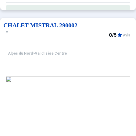
Copropriété sécurisée avec digicode.
Containers municipaux situés en dehors de la résidence.
Navette gratuite à quelques pas de la résidence en direct
CHALET MISTRAL 290002
0/5
Avis
Alpes du Nord
>
Val d’Isère Centre