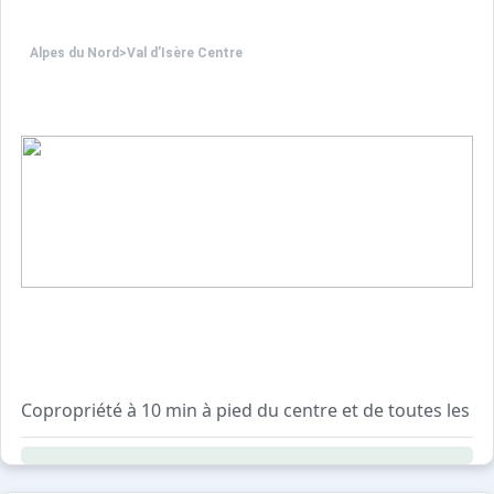
Alpes du Nord
>
Val d’Isère Centre
Copropriété à 10 min à pied du centre et de toutes les 
Résidence avec ascenseur.
Casiers à ski et local poubelle au rez-de-chaussée du bâ
Navette gratuite à quelques pas de la résidence en direct