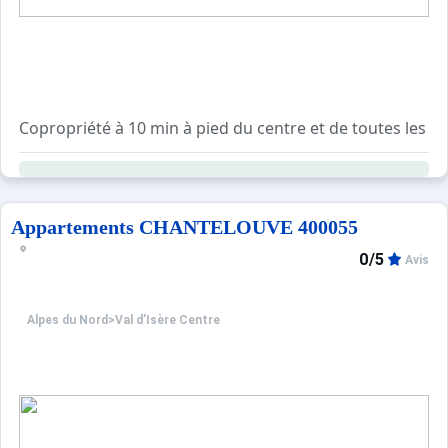
Copropriété à 10 min à pied du centre et de toutes les 
Résidence avec ascenseur.
Casiers à ski et local poubelle au rez-de-chaussée du bâ
Navette gratuite à quelques pas de la résidence en direct
Appartements CHANTELOUVE 400055
0/5
Avis
Alpes du Nord
>
Val d’Isère Centre