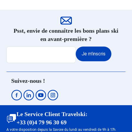
1700
Legettaz
Dernière Minute Flaine Le
Hameau 1800
Dernière Minute Flaine Front de
Psst, envie de connaître les bons plans ski
Neige 1500
en avant-première ?
Dernière Minute Les Deux Alpes
Venosc
Je m'inscris
Dernière Minute Les Deux Alpes
Soleil
Dernière Minute Les Deux Alpes
Centre
Suivez-nous !
Dernière Minute Les Deux Alpes
1800
Dernière Minute Les Deux Alpes
Mont-de-Lans
Dernière Minute Tignes 1800
Le Service Client Travelski:
Dernière Minute Tignes 2100 Le
+33 (0)4 79 96 30 69
Lavachet
A votre disposition depuis la Savoie du lundi au vendredi de 9h à 17h.