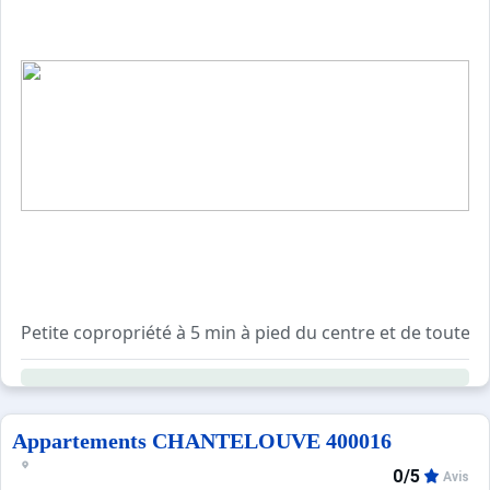
Petite copropriété à 5 min à pied du centre et de toutes
Immeuble sans ascenseur.
Casiers à ski au rez-de-chaussée du batiment.
Containers municipaux situés en dehors de la résidence.
Navette gratuite à quelques pas de la résidence en direct
Appartements CHANTELOUVE 400016
0/5
Avis