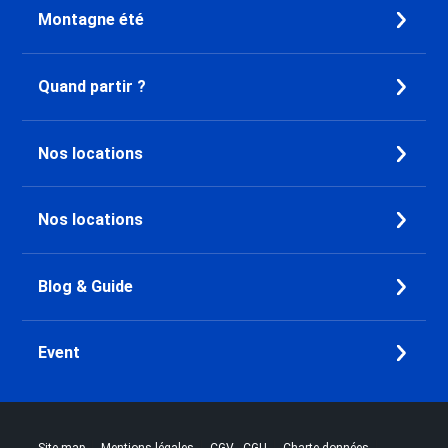
Montagne été
Dernière Minute Doucy
Dernière Minute Chamrousse
Dernière Minute Combloux
Quand partir ?
Dernière Minute Saint Gervais
Mont-Blanc
Dernière Minute Megève
Nos locations
Dernière Minute Bourg Saint
Maurice
Dernière Minute Peisey-Nancroix
Nos locations
Dernière Minute Vallandry
Dernière Minute Plan Peisey
Dernière Minute Les Arcs 1800
Blog & Guide
Dernière Minute Les Arcs 2000
Dernière Minute Les Arcs 1950
Event
Dernière Minute Les Arcs 1600
Dernière Minute Plagne - Aime
2000
Dernière Minute Plagne - Les
|
|
|
|