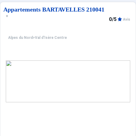
Navette gratuite à 5 minutes de la 
Parking payant de la face de Bellevarde à proximité.
Appartements BARTAVELLES 210041
0/5
Avis
Alpes du Nord
>
Val d’Isère Centre