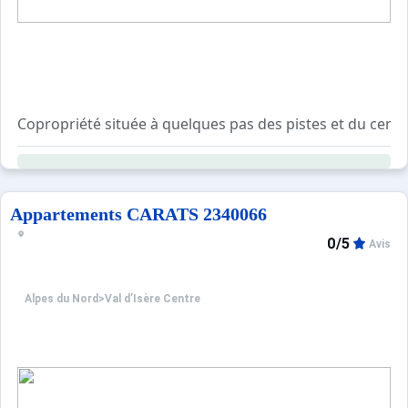
Copropriété située à quelques pas des pistes et du centre
A 5min de toutes les commodités (commerces, restaurants
Résidence avec ascenseur.
Garage sous la résidence pour les appartements concer
Casiers à skis et local poubelle au sous-sol du bâtiment.
Appartements CARATS 2340066
0/5
Avis
Alpes du Nord
>
Val d’Isère Centre