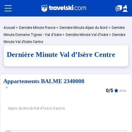
Packages
Accueil
>
Dernière Minute France
>
Dernière Minute Alpes du Nord
>
Dernière
Minute Domaine Tignes - Val d'Isère
>
Dernière Minute Val d'Isère
>
Dernière
Minute Val d’Isère Centre
Stations
Dernière Minute Val d’Isère Centre
Hébergements
Appartements BALME 2340008
0/5
Avis
Bons plans
Alpes du Nord
>
Val d’Isère Centre
☼ Montagne été