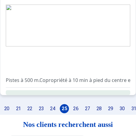
Pistes à 500 m.Copropriété à 10 min à pied du centre et 
Résidence avec ascenseur.
Casiers à ski et local poubelle au rez-de-chaussée du bâ
Navette gratuite à quelques pas de la résidence en direct
20
21
22
23
24
25
26
27
28
29
30
31
Nos clients recherchent aussi