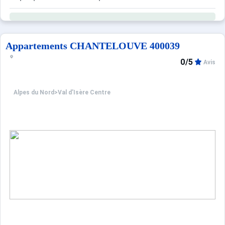
Résidence avec ascenseur.
Casiers à ski et local poubelle au rez-de-chaussée du bâ
Navette gratuite à quelques pas de la résidence en direct
Appartements CHANTELOUVE 400039
0/5
Avis
Alpes du Nord
>
Val d’Isère Centre