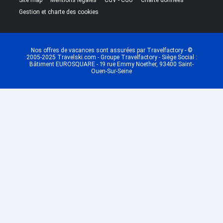
Site map
Mentions légales
CGV - CGU
Charte données
Coches
Gestion et charte des cookies
Dernière Minute Plagne Villages
Dernière Minute Plagne
Montalbert
Dernière Minute Plagne Bellecôte
Nos offres de vacances sont assurées par Travelfactory - ©
2005-2025 Travelski.com - Groupe Travelfactory - Siège Social :
Dernière Minute Plagne 1800
Bâtiment EUROSQUARE - 19 rue Emmy Noether, 93400 Saint-
Ouen-Sur-Seine
Dernière Minute Plagne -
Champagny en Vanoise
Dernière Minute Plagne - Belle
Plagne
Dernière Minute Plagne Centre
Dernière Minute Plagne -
Montchavin
Dernière Minute Plagne Soleil
Dernière Minute Oz en Oisans
Dernière Minute Auris en Oisans
Dernière Minute Vaujany
Dernière Minute Alpe d'Huez
Dernière Minute Les Saisies