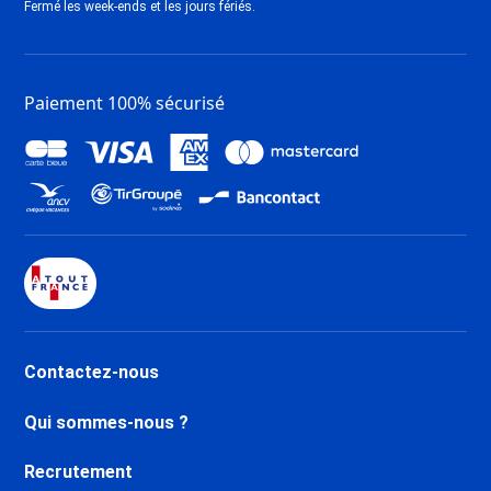
Dernière Minute Tignes 1550 Les
Fermé les week-ends et les jours fériés.
Brévières
Dernière Minute Tignes Les
Chartreux
Paiement 100% sécurisé
Dernière Minute Tignes Val
Claret
Dernière Minute Tignes 2100 Le
Lac
Dernière Minute Val d’Isère La
Daille
Dernière Minute Val d’Isère Le
Châtelard
Dernière Minute Val d’Isère Le
Laisinant
Contactez-nous
Dernière Minute Val d’Isère La
Legettaz
Qui sommes-nous ?
Dernière Minute Valfréjus
Dernière Minute Aussois
Recrutement
Dernière Minute La Norma