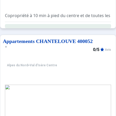
Copropriété à 10 min à pied du centre et de toutes les 
Résidence avec ascenseur.
Casiers à ski et local poubelle au rez-de-chaussée du bâ
Navette gratuite à quelques pas de la résidence en direct
Appartements CHANTELOUVE 400052
0/5
Avis
Alpes du Nord
>
Val d’Isère Centre