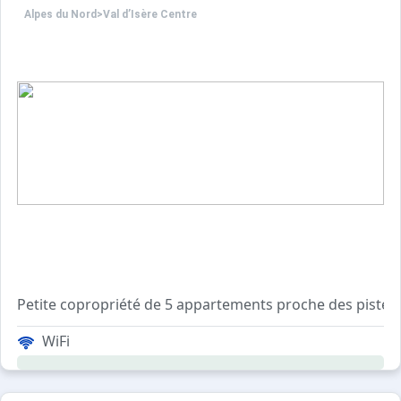
Alpes du Nord
>
Val d’Isère Centre
Petite copropriété de 5 appartements proche des pistes e
Résidence sans ascenseur, sécurisée avec digicode.
WiFi
Local à ski collectif attenant au bâtiment.
Containers municipaux situés en dehors de la résidence.
Parking payant du Centre à proximité de la résidence.