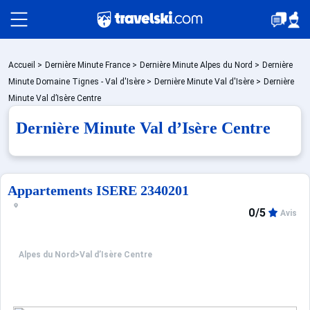
Packages
Accueil
>
Dernière Minute France
>
Dernière Minute Alpes du Nord
>
Dernière
Minute Domaine Tignes - Val d'Isère
>
Dernière Minute Val d'Isère
>
Dernière
Minute Val d’Isère Centre
Stations
Dernière Minute Val d’Isère Centre
Hébergements
Appartements ISERE 2340201
0/5
Avis
Bons plans
Alpes du Nord
>
Val d’Isère Centre
☼ Montagne été