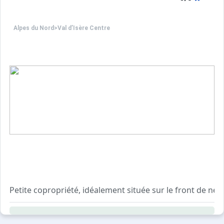
Alpes du Nord
>
Val d’Isère Centre
Petite copropriété, idéalement située sur le front de neig
Proche du vieux village, de l'église et de toutes les com
Résidence sans ascenseur, sécurisée avec digicode.