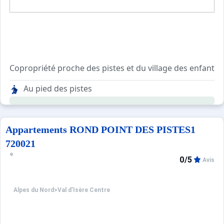
Copropriété proche des pistes et du village des enfants.
Superette SPAR au niveau du Rond Point des Pistes.
Au pied des pistes
Résidence avec ascenseur, sécurisée avec digicode.
Local à skis et local poubelle au rez-de-chaussée du bât
Navette gratuite devant la résidence en direction de la Da
Parking payant de la face de Bellevarde a proximité de la
Appartements ROND POINT DES PISTES1
720021
0/5
Avis
Alpes du Nord
>
Val d’Isère Centre