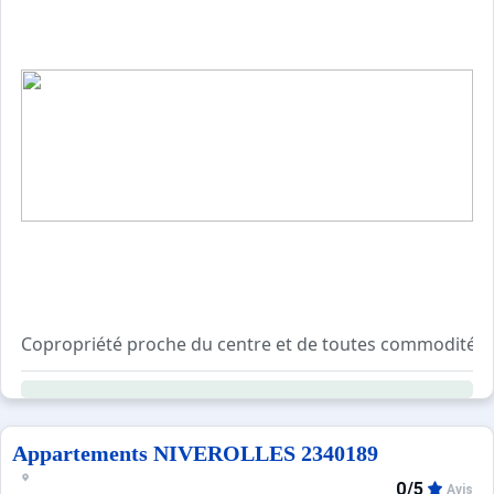
Copropriété proche du centre et de toutes commodités (co
Résidence avec ascenseur, sécurisée avec digicode.
Local à skis et local poubelle au sous-sol du bâtiment.
Navette gratuite à 5min de la résidence en direction de la
Appartements NIVEROLLES 2340189
0/5
Avis