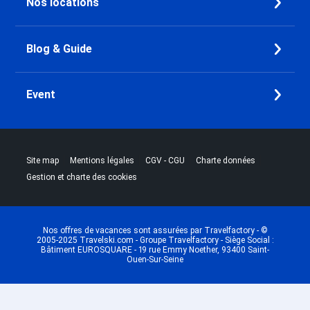
Nos locations
Dernière Minute Vallandry
Dernière Minute Plan Peisey
Dernière Minute Les Arcs 1800
Blog & Guide
Dernière Minute Les Arcs 2000
Dernière Minute Les Arcs 1950
Event
Dernière Minute Les Arcs 1600
Dernière Minute Plagne - Aime
2000
Dernière Minute Plagne - Les
|
|
|
|
Site map
Mentions légales
CGV - CGU
Charte données
Coches
Gestion et charte des cookies
Dernière Minute Plagne Villages
Dernière Minute Plagne
Montalbert
Dernière Minute Plagne Bellecôte
Nos offres de vacances sont assurées par Travelfactory - ©
2005-2025 Travelski.com - Groupe Travelfactory - Siège Social :
Dernière Minute Plagne 1800
Bâtiment EUROSQUARE - 19 rue Emmy Noether, 93400 Saint-
Ouen-Sur-Seine
Dernière Minute Plagne -
Champagny en Vanoise
Dernière Minute Plagne - Belle