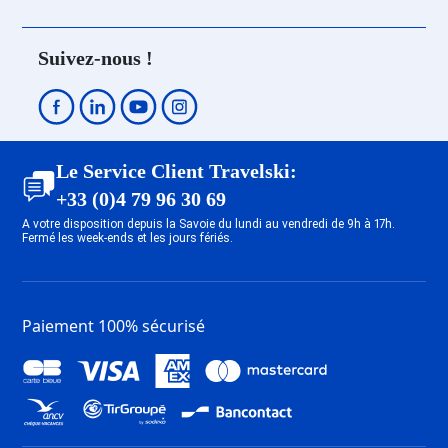
Dernière Minute Les Deux Alpes
Centre
Suivez-nous !
Dernière Minute Les Deux Alpes
1800
Dernière Minute Les Deux Alpes
Mont-de-Lans
Dernière Minute Tignes 1800
Le Service Client Travelski:
Dernière Minute Tignes 2100 Le
+33 (0)4 79 96 30 69
Lavachet
A votre disposition depuis la Savoie du lundi au vendredi de 9h à 17h.
Dernière Minute Tignes 1550 Les
Fermé les week-ends et les jours fériés.
Brévières
Dernière Minute Tignes Les
Chartreux
Paiement 100% sécurisé
Dernière Minute Tignes Val
Claret
Dernière Minute Tignes 2100 Le
Lac
Dernière Minute Val d’Isère La