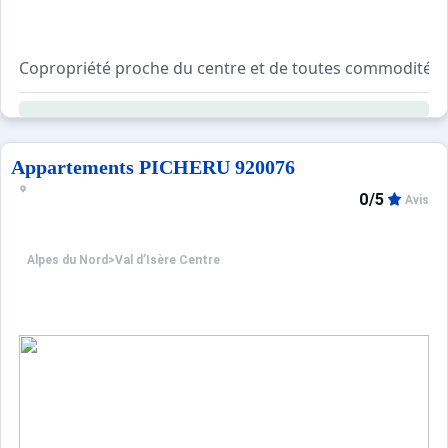
Copropriété proche du centre et de toutes commodités (co
Résidence avec ascenseur, sécurisée avec digicode.
Local à skis et local poubelle au rez-de-chaussée du bât
Navette gratuite à 5min de la résidence en direction de la
Possibilité de parking extérieur devant la résidence (dans
Appartements PICHERU 920076
0/5
Avis
Alpes du Nord
>
Val d’Isère Centre