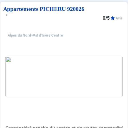
Casier à skis au RDC.
Garage sous la résidence
Appartements PICHERU 920026
Containers municipaux situés en dehors de la résidence.
0/5
Avis
Alpes du Nord
>
Val d’Isère Centre