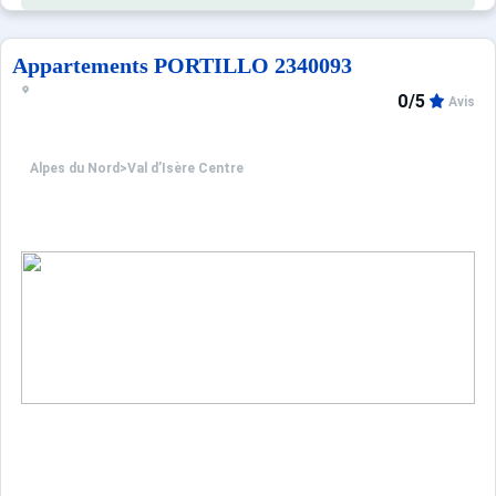
Casiers à ski et local poubelle au rez-de-chaussée du bâ
Navette gratuite devant la résidence en direction de la Da
Appartements PORTILLO 2340093
0/5
Avis
Alpes du Nord
>
Val d’Isère Centre