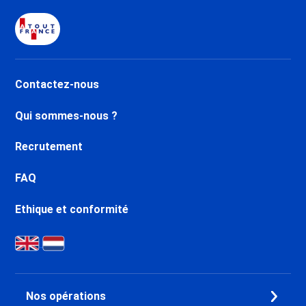
Daille
Dernière Minute Val d’Isère Le
Châtelard
Dernière Minute Val d’Isère Le
Laisinant
Contactez-nous
Dernière Minute Val d’Isère La
Legettaz
Qui sommes-nous ?
Dernière Minute Valfréjus
Dernière Minute Aussois
Recrutement
Dernière Minute La Norma
Dernière Minute Val Cenis
FAQ
Termignon
Dernière Minute Val Cenis
Ethique et conformité
Lanslebourg
Dernière Minute Val Cenis Le
Haut
Dernière Minute Val Cenis
Lanslevillard
Nos opérations
Dernière Minute Val Cenis Les