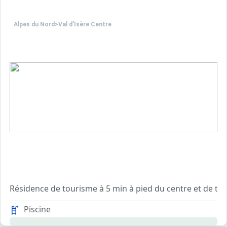
Alpes du Nord
>
Val d’Isère Centre
Résidence de tourisme à 5 min à pied du centre et de to
Résidence avec ascenseur, sécurisée avec digicode.
Piscine
Casiers à ski au rez-de-chaussée du bâtiment.
Containers municipaux situés en dehors de la résidence.