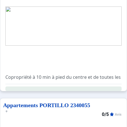
Copropriété à 10 min à pied du centre et de toutes les c
Résidence avec ascenseur, sécurisée avec digicode et ga
Casiers à ski et local poubelle au rez-de-chaussée du bâ
Navette gratuite devant la résidence en direction de la Da
Appartements PORTILLO 2340055
0/5
Avis