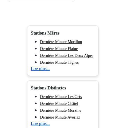
Stations Mères
Dernière Minute Morillon
Dernière Minute Flaine
Dernière Minute Les Deux Alpes
Dernière Minute Tignes
Lire plus...
Dernière Minute Val d'Isère
Dernière Minute Val Cenis
Dernière Minute Valmorel
Stations Distinctes
Dernière Minute Peisey Vallandry
Dernière Minute Les Arcs
Dernière Minute Les Gets
Dernière Minute La Plagne
Dernière Minute Châtel
Dernière Minute Les Saisies
Dernière Minute Morzine
Dernière Minute Chamonix
Dernière Minute Avoriaz
Lire plus...
(Vallée de)
Dernière Minute Samoëns