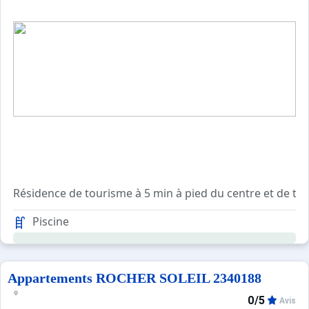
Résidence de tourisme à 5 min à pied du centre et de to
Résidence avec ascenseur, sécurisée avec digicode.
Piscine
Casiers à ski au rez-de-chaussée du bâtiment.
Containers municipaux situés en dehors de la résidence.
Navette gratuite à quelques pas de la résidence en direct
Appartements ROCHER SOLEIL 2340188
0/5
Avis