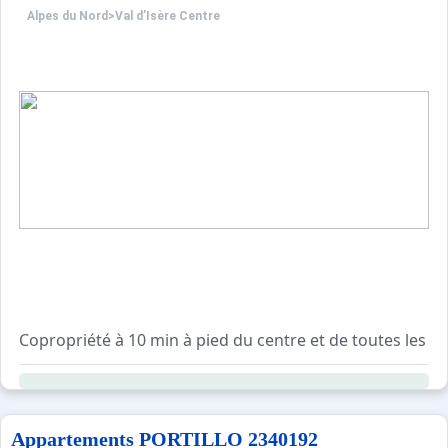
Alpes du Nord
>
Val d’Isère Centre
Copropriété à 10 min à pied du centre et de toutes les c
Résidence avec ascenseur, sécurisée avec digicode et ga
Casiers à ski et local poubelle au rez-de-chaussée du bâ
Navette gratuite devant la résidence en direction de la Da
Appartements PORTILLO 2340192