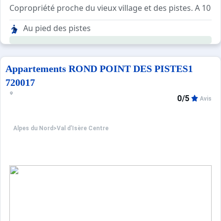
Copropriété proche du vieux village et des pistes. A 10 m
Résidence sans ascenseur.
Au pied des pistes
Local à skis au rez-de-chaussée du bâtiment.
Containers municipaux situés en dehors de la résidence.
Navette gratuite à proximité de la résidence en direction 
Appartements ROND POINT DES PISTES1
720017
0/5
Avis
Alpes du Nord
>
Val d’Isère Centre