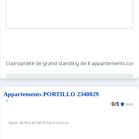
Copropriété de grand standing de 8 appartements constru
Navette gratuite devant la résidence en direction de la D
Résidence avec ascenseur, sécurisée avec digicode.
Local à skis et local poubelle au rez-de-chaussée du bât
Garage sous la résidence.
Appartements PORTILLO 2340029
0/5
Avis
Alpes du Nord
>
Val d’Isère Centre