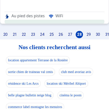
Au pied des pistes
WiFi
20
21
22
23
24
25
26
27
28
29
30
31
Nos clients recherchent aussi
location appartement Terrasse de la Rosière
sortie chien de traineau val cenis
club med avoriaz avis
résidence ski Les Arcs
location ski Méribel Altiport
belle plagne bulletin neige blog
cinéma le poom
commerce label montagne les menuires