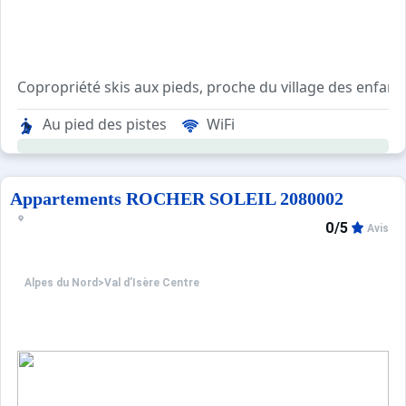
Copropriété skis aux pieds, proche du village des enfant
Superette SPAR au niveau du Rond Point des Pistes.
Au pied des pistes
WiFi
Résidence sans ascenseur, sécurisée avec digicode.
Local à skis et local poubelle au rez-de-chaussée du bât
Parking couvert en face de la résidence.
Navette gratuite devant la résidence en direction de la Da
Appartements ROCHER SOLEIL 2080002
0/5
Avis
Alpes du Nord
>
Val d’Isère Centre