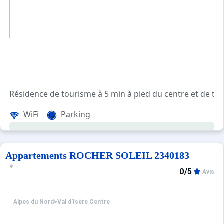
Résidence de tourisme à 5 min à pied du centre et de to
Résidence avec ascenseur, sécurisée avec digicode.
WiFi
Parking
Casiers à ski au rez-de-chaussée du bâtiment.
Containers municipaux situés en dehors de la résidence.
Navette gratuite à quelques pas de la résidence en direct
Appartements ROCHER SOLEIL 2340183
0/5
Avis
Alpes du Nord
>
Val d’Isère Centre