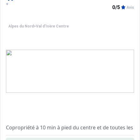
0/5
Avis
Alpes du Nord
>
Val d’Isère Centre
Copropriété à 10 min à pied du centre et de toutes les c
Résidence avec ascenseur, sécurisée avec digicode et ga