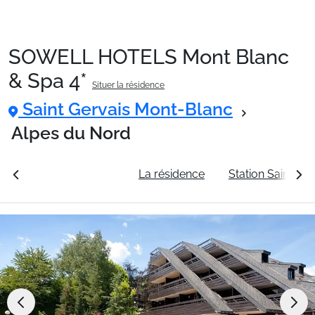
SOWELL HOTELS Mont Blanc
Packages
& Spa 4*
Situer la résidence
Saint Gervais Mont-Blanc
🚆Train de nuit
Alpes du Nord
Stations
rales
Voir les tarifs
La résidence
Station Saint Ge
Hébergements
Bons plans