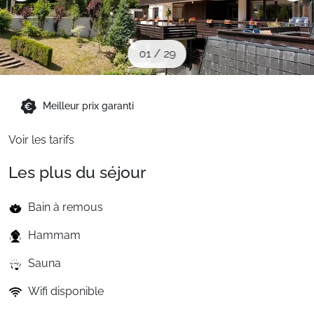
Sites CSE & Groupes
01
/
29
Montagne été
Meilleur prix garanti
Français (FR)
Voir les tarifs
Les plus du séjour
Bain à remous
Hammam
Sauna
Wifi disponible