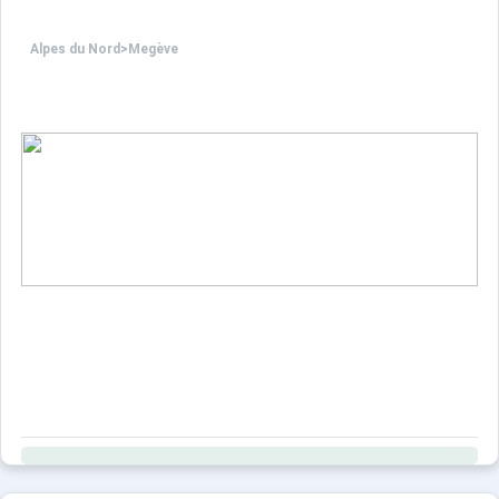
Ce logement est diffusé par un professionnel. Sauf menti
Alpes du Nord
>
Megève
Seuls les équipements mentionnés spécifiquement dans c
Appartement neuf de très bon standing
SITUATION : situé au 1er étage d'un chalet de deux appar