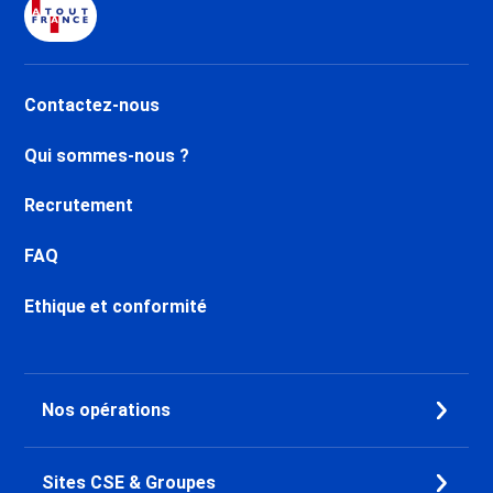
Location appartement ski Les
Menuires Fontanettes
Location appartement ski Les
Contactez-nous
Carroz d'Araches
Location appartement ski
Qui sommes-nous ?
Samoëns
Location appartement ski Flaine
Recrutement
Forum 1600
Location appartement ski Flaine
FAQ
Le Hameau 1800
Location appartement ski Flaine
Ethique et conformité
Montsoleil 1750
Location appartement ski Flaine
Forêt 1700
Location appartement ski
Nos opérations
Morillon 1100 Les Esserts
Location appartement ski
Morillon Village
Sites CSE & Groupes