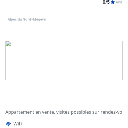
0/5
Avis
Alpes du Nord
>
Megève
Appartement en vente, visites possibles sur rendez-vous
WiFi
SITUATION : Situé au 1er étage d'une résidence de standin