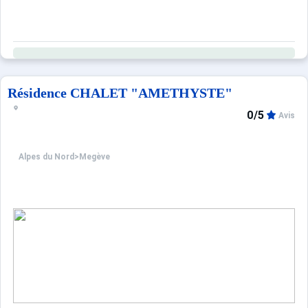
Ce logement est diffusé par un professionnel. Sauf menti
Seuls les équipements mentionnés spécifiquement dans c
Résidence CHALET "AMETHYSTE"
0/5
Avis
Alpes du Nord
>
Megève