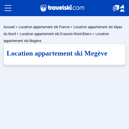
Packages
Accueil
>
Location appartement ski France
>
Location appartement ski Alpes
du Nord
>
Location appartement ski Evasion Mont-Blanc
>
Location
appartement ski Megève
Stations
Location appartement ski Megève
Hébergements
Bons plans
Sites CSE & Groupes