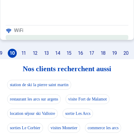
Tapis de bain : 10.0 €.
Pack 2 Torchons : 8.0 €.
Lit bébé : 50.0 €.
Chaise haute : 40.0 €.
WiFi
Ce logement est diffusé par un professionnel. Sauf menti
9
10
11
12
13
14
15
16
17
18
19
20
Seuls les équipements mentionnés spécifiquement dans c
Nos clients recherchent aussi
station de ski la pierre saint martin
restaurant les arcs sur argens
visite Fort de Malamot
location séjour ski Valloire
sortie Les Arcs
sorties Le Corbier
visites Monetier
commerce les arcs