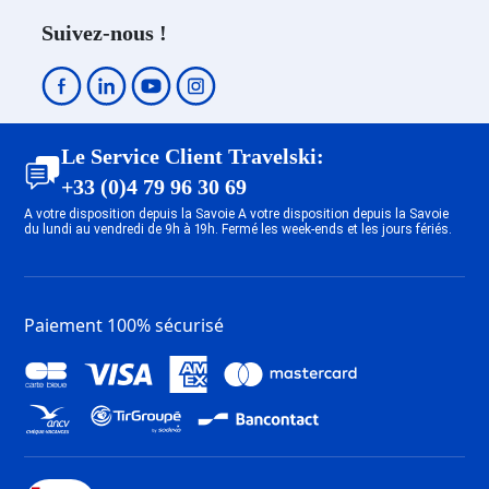
Village 1400
Suivez-nous !
Location appartement ski Méribel
Mottaret 1850
Location appartement ski Méribel
Centre 1600
Location appartement ski Les
Le Service Client Travelski:
Menuires Bruyères
+33 (0)4 79 96 30 69
Location appartement ski Les
A votre disposition depuis la Savoie A votre disposition depuis la Savoie
Menuires Reberty 2000
du lundi au vendredi de 9h à 19h. Fermé les week-ends et les jours fériés.
Location appartement ski Les
Menuires Reberty 1850
Location appartement ski Les
Paiement 100% sécurisé
Menuires Croisette
Location appartement ski Saint
Martin de Belleville
Location appartement ski Les
Menuires Preyerand
Location appartement ski Les
Menuires Brelin