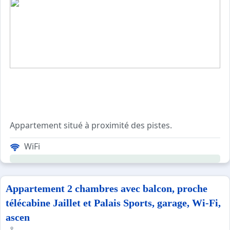
Appartement situé à proximité des pistes.
WiFi
Ce logement de 83m² bénéficie d'un balcon, d'une terras
Appartement 2 chambres avec balcon, proche
télécabine Jaillet et Palais Sports, garage, Wi-Fi,
ascen