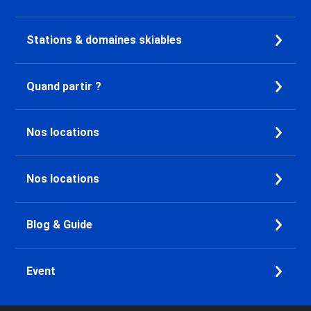
Location appartement ski Saint
François Longchamp
Location appartement ski
Stations & domaines skiables
Valmorel Station
Location appartement ski Doucy
Quand partir ?
Location appartement ski Vaujany
Location appartement ski Oz en
Oisans
Nos locations
Location appartement ski Alpe
d'Huez
Location appartement ski Auris
Nos locations
en Oisans
Location appartement ski Les
Deux Alpes Venosc
Blog & Guide
Location appartement ski Les
Deux Alpes Soleil
Event
Location appartement ski Les
Deux Alpes 1800
Location appartement ski Les