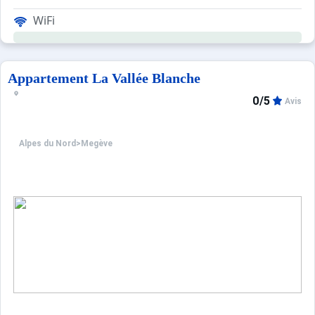
WiFi
Ce logement de 70m² bénéficie d'un balcon, d'une terras
Appartement La Vallée Blanche
0/5
Avis
Alpes du Nord
>
Megève