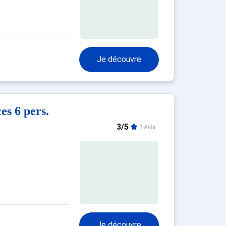
Je découvre
s 6 pers.
3/5
1 Avis
Je découvre