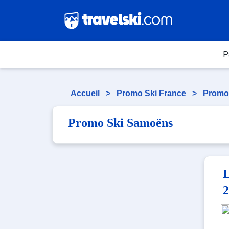
P
Accueil
>
Promo Ski France
>
Promo
Promo Ski Samoëns
L
2