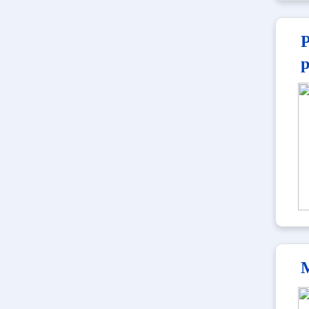
P
p
M