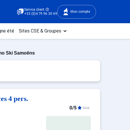
Service client
Mon compte
+33 (0)4 79 96 30 69
ne été
Sites CSE & Groupes
mo Ski Samoëns
s 4 pers.
0/5
Avis