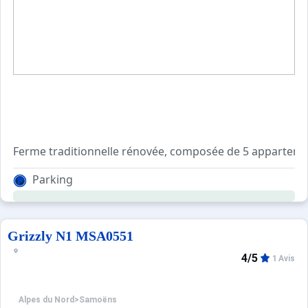
Sites CSE & Groupes
Ferme traditionnelle rénovée, composée de 5 appartement
Parking
Arrêt ski bus à 50 m et télécabines à 2 km. En été, base de
Grizzly N1 MSA0551
4/5
1 Avis
Alpes du Nord
>
Samoëns