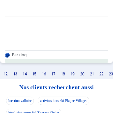
Parking
12
13
14
15
16
17
18
19
20
21
22
23
Nos clients recherchent aussi
location valloire
activites hors-ski Plagne Villages
hôtel club mmv Val Thorens Chalet