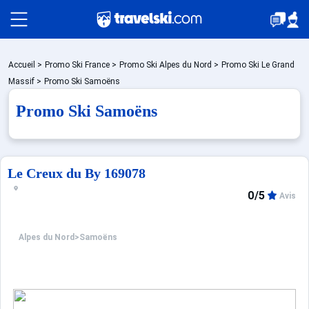
Packages
Accueil
>
Promo Ski France
>
Promo Ski Alpes du Nord
>
Promo Ski Le Grand
Massif
>
Promo Ski Samoëns
Promo Ski Samoëns
Stations
Hébergements
Le Creux du By 169078
0/5
Avis
Bons plans
Alpes du Nord
>
Samoëns
Montagne été