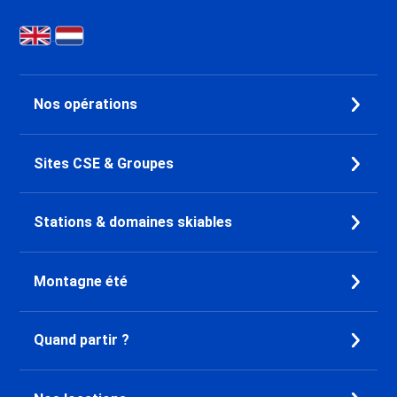
Fontanettes
Promo Ski Saint Martin de
Belleville
Promo Ski Les Menuires
Croisette
Nos opérations
Promo Ski Les Menuires Brelin
Promo Ski Les Menuires
Preyerand
Sites CSE & Groupes
Promo Ski Les Menuires Reberty
2000
Promo Ski Courchevel 1850
Stations & domaines skiables
Promo Ski Courchevel 1650
Promo Ski Courchevel 1550
Promo Ski Alpe d'Huez
Montagne été
Promo Ski Oz en Oisans
Promo Ski Auris en Oisans
Quand partir ?
Promo Ski Vaujany
Promo Ski Pralognan la Vanoise
Promo Ski Bourg Saint Maurice