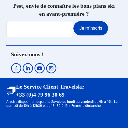
Promo Ski Saint Jean d'Arves
Psst, envie de connaître les bons plans ski
Promo Ski Hauteluce
en avant-première ?
Promo Ski Les Deux Alpes
Centre
Je m'inscris
Promo Ski Les Deux Alpes
Venosc
Promo Ski Les Deux Alpes 1800
Promo Ski Les Deux Alpes Soleil
Suivez-nous !
Promo Ski Les Deux Alpes
Mont-de-Lans
Promo Ski Megève
Promo Ski Saint Gervais Mont-
Blanc
Le Service Client Travelski:
Promo Ski Combloux
+33 (0)4 79 96 30 69
Promo Ski Valmeinier
A votre disposition depuis la Savoie du lundi au vendredi de 9h à 19h. Le
samedi de 10h à 12h30 et de 13h30 à 19h. Fermé le dimanche.
Promo Ski Valloire
Promo Ski La Rosière
Promo Ski Albiez Montrond
Promo Ski Saint François