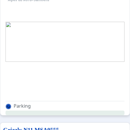
Alpes du Nord
>
Samoëns
Parking
Grizzly N11 MSA0555