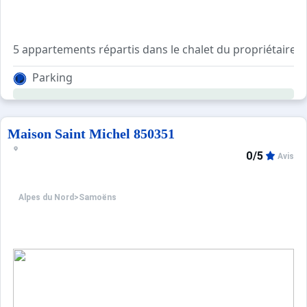
5 appartements répartis dans le chalet du propriétaire, 
Parking
Studio 3 personnes *** n°2. 31 (36 m² salles d'eau incluses
Maison Saint Michel 850351
Coin cuisine équipée avec réfrigérateur- compartiment con
0/5
Avis
Salle de bains avec baignoire/douche, sèche-cheveux. 1 
Alpes du Nord
>
Samoëns
Séjour : 1 lit double (140x190cm) et 1 lits simple (90x19
Buanderie avec lave-linge et sèche-linge à jetons.
Couvertures et oreillers fournis. Chauffage central. Sol :