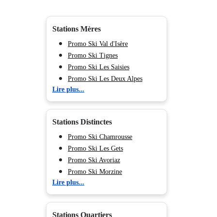
Stations Mères
Promo Ski Val d'Isère
Promo Ski Tignes
Promo Ski Les Saisies
Promo Ski Les Deux Alpes
Lire plus...
Promo Ski Valmorel
Promo Ski Méribel
Promo Ski Les Menuires
Stations Distinctes
Promo Ski Courchevel
Promo Ski La Plagne
Promo Ski Chamrousse
Promo Ski Les Arcs
Promo Ski Les Gets
Promo Ski Peisey Vallandry
Promo Ski Avoriaz
Promo Ski Flaine
Promo Ski Morzine
Lire plus...
Promo Ski Morillon
Promo Ski Châtel
Promo Ski Val Cenis
Promo Ski Le Grand Bornand
Promo Ski Chamonix (Vallée de)
Promo Ski La Clusaz
Stations Quartiers