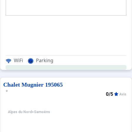
Ménage final à votre charge ou supplément de 80 €.
Sur réservation, location de draps 10 €, serviettes de bain
Animaux non acceptés. Caution de 150 €
1 Place de parking
WiFi
Parking
Chalet Mugnier 195065
0/5
Avis
Alpes du Nord
>
Samoëns