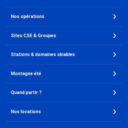
Promo Ski Les Menuires
Croisette
Nos opérations
Promo Ski Les Menuires Brelin
Promo Ski Les Menuires
Preyerand
Sites CSE & Groupes
Promo Ski Les Menuires Reberty
2000
Promo Ski Courchevel 1850
Stations & domaines skiables
Promo Ski Courchevel 1650
Promo Ski Courchevel 1550
Promo Ski Alpe d'Huez
Montagne été
Promo Ski Oz en Oisans
Promo Ski Auris en Oisans
Quand partir ?
Promo Ski Vaujany
Promo Ski Pralognan la Vanoise
Promo Ski Bourg Saint Maurice
Nos locations
Promo Ski Plagne - Les Coches
Promo Ski Plagne - Belle Plagne
Promo Ski Plagne Centre