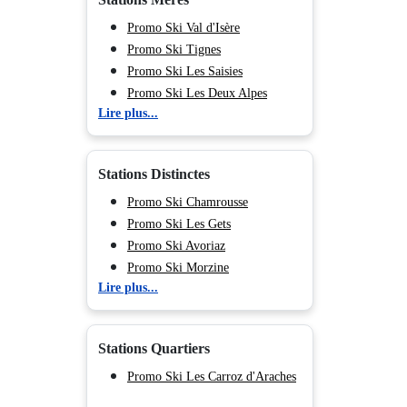
Promo Ski Val d'Isère
Promo Ski Tignes
Promo Ski Les Saisies
Promo Ski Les Deux Alpes
Lire plus...
Promo Ski Valmorel
Promo Ski Méribel
Promo Ski Les Menuires
Stations Distinctes
Promo Ski Courchevel
Promo Ski La Plagne
Promo Ski Chamrousse
Promo Ski Les Arcs
Promo Ski Les Gets
Promo Ski Peisey Vallandry
Promo Ski Avoriaz
Promo Ski Flaine
Promo Ski Morzine
Lire plus...
Promo Ski Morillon
Promo Ski Châtel
Promo Ski Val Cenis
Promo Ski Le Grand Bornand
Promo Ski Chamonix (Vallée de)
Promo Ski La Clusaz
Stations Quartiers
Promo Ski Val d’Isère Centre
Promo Ski Val d’Isère La Daille
Promo Ski Les Carroz d'Araches
Promo Ski Val d’Isère Le