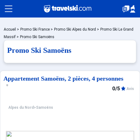
Packages
Accueil
>
Promo Ski France
>
Promo Ski Alpes du Nord
>
Promo Ski Le Grand
Massif
>
Promo Ski Samoëns
Promo Ski Samoëns
Stations
Hébergements
Appartement Samoëns, 2 pièces, 4 personnes
0/5
Avis
Bons plans
Alpes du Nord
>
Samoëns
Montagne été