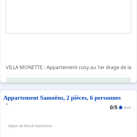
Sites CSE & Groupes
VILLA MONETTE : Appartement cosy au 1er étage de la rés
Appartement avec balcon comprenant :
Appartement Samoëns, 2 pièces, 6 personnes
Cuisine équipée et ouverte sur un séjour chaleureux :Plaq
0/5
Avis
1 chambre double
1 canapé convertible dans le séjour ( 160cm)
1 salle de bain avec baignoire
Alpes du Nord
>
Samoëns
Wc séparés