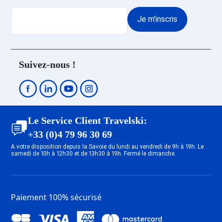
Centre
Je m'inscris
Promo Ski Les Deux Alpes
Venosc
Promo Ski Les Deux Alpes 1800
Promo Ski Les Deux Alpes Soleil
Suivez-nous !
Promo Ski Les Deux Alpes
Mont-de-Lans
Promo Ski Megève
Promo Ski Saint Gervais Mont-
Blanc
Le Service Client Travelski:
Promo Ski Combloux
+33 (0)4 79 96 30 69
Promo Ski Valmeinier
A votre disposition depuis la Savoie du lundi au vendredi de 9h à 19h. Le
samedi de 10h à 12h30 et de 13h30 à 19h. Fermé le dimanche.
Promo Ski Valloire
Promo Ski La Rosière
Promo Ski Albiez Montrond
Promo Ski Saint François
Paiement 100% sécurisé
Longchamp
Promo Ski Doucy