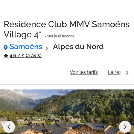
Résidence Club MMV Samoëns
Packages
Village 4*
Situer la résidence
Samoëns
Alpes du Nord
🚆Train de nuit
4.6 / 5 (2 avis)
Stations
Informations générales
Voir les tarifs
La résidenc
Hébergements
Bons plans