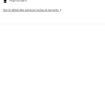
Hammam
Voir le détail des services inclus et payants
Pourquoi vous allez aimer ?
Les
"Plus"
de
la
résidence
:
-
Prestations
hôtelières
incluses
(draps,
ménage...)
-
Piscine
et
espace
bien
être
-
Club
enfants
&
ados...
Voir plus
Situation :
Située au centre du village et de ses
animations, vous êtes également à deux pas du Lac aux
Dames, de la base de loisirs et de ses nombreux
équipements.