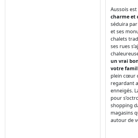
Aussois est
charme et 
séduira par
et ses monu
chalets tra
ses rues s’
chaleureuse
un vrai bo
votre famil
plein cœur d
regardant a
enneigés. La
pour s’octr
shopping d
magasins q
autour de v