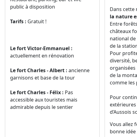
public à disposition
Dans cette 
la nature e
Tarifs :
Gratuit !
Entre forêts
châteaux for
national de
de la statio
Le fort Victor-Emmanuel :
Pour profi
actuellement en rénovation
diversité, b
organisées 
Le fort Charles - Albert :
ancienne
de la monta
garnisons et base de la tour
comme les p
Le fort Charles - Félix :
Pas
Pour continu
accessible aux touristes mais
extérieure
admirable depuis le sentier
d’Aussois so
Vous allez 
bonne idée à