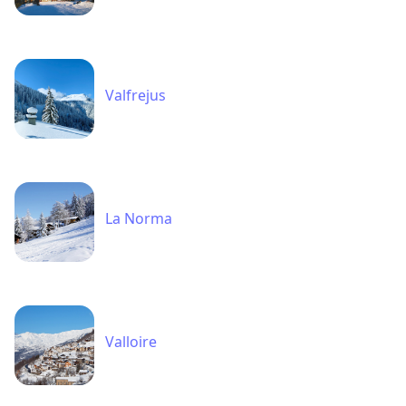
Valfrejus
La Norma
Valloire