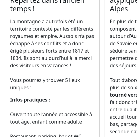
Repartez dans l’ancien
atypiqu
temps !
Alpes
La montagne a autrefois été un
En plus de t
territoire contesté par les différents
composent 
royaumes et empire. Aussois n’a pas
autour d’Aus
échappé à ses conflits et a donc
de Savoie e
érigé plusieurs forts entre 1817 et
séduire sa
1834. Ils sont aujourd’hui à la merci
permettre d
des visiteurs en vacances !
des séjours
Vous pourrez y trouver 5 lieux
Tout d’abor
uniques :
plus de soi
tourné vers
Infos pratiques :
fait donc tr
entre qualit
Ouvert toute l’année et accessible à
accueil tour
tout âge, enfant comme adulte
bas, partag
seconde na
Restaurant, parking, bar et WC