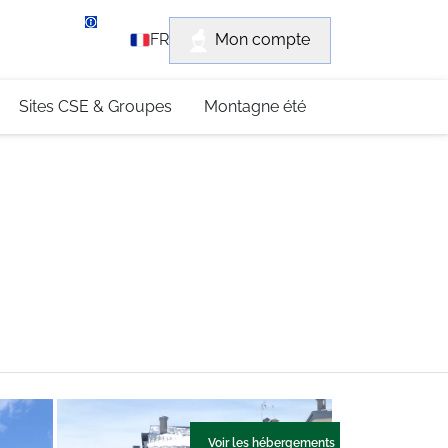
rvice client
Mon compte
FR
3 (0)4 79 96 30 69
Sites CSE & Groupes
Montagne été
Voir les hébergements