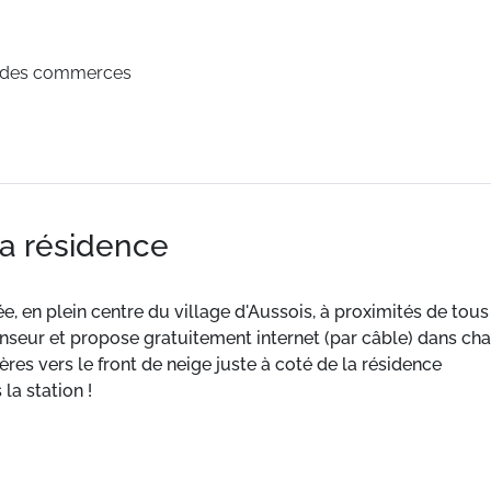
é des commerces
la résidence
, en plein centre du village d'Aussois, à proximités de tous
enseur et propose gratuitement internet (par câble) dans c
ières vers le front de neige juste à coté de la résidence
la station !
 l'agence, en chèque, espèces ou CB.