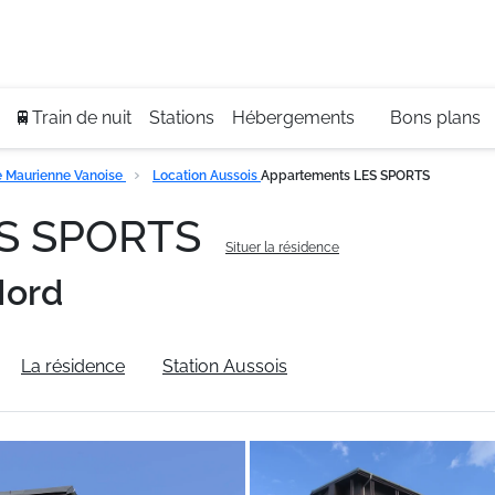
Se
+3
🚆Train de nuit
Stations
Hébergements
Bons plans
 Maurienne Vanoise
Location Aussois
Appartements LES SPORTS
ES SPORTS
Situer la résidence
Nord
La résidence
Station Aussois