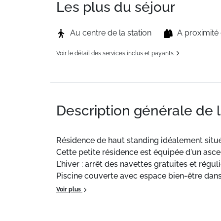
Les plus du séjour
Au centre de la station
A proximit
Voir le détail des services inclus et payants
Description générale de 
Résidence de haut standing idéalement située
Cette petite résidence est équipée d'un asc
L'hiver : arrêt des navettes gratuites et régul
Piscine couverte avec espace bien-être dans 
Possibilité de louer des draps à l'agence.
Voir plus
Paiement des prestations supplementaires à