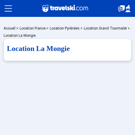
Packages
Accueil
>
Location France
>
Location Pyrénées
>
Location Grand Tourmalet
>
Location La Mongie
Location La Mongie
🚆Train de nuit
Stations
Hébergements
Bons plans