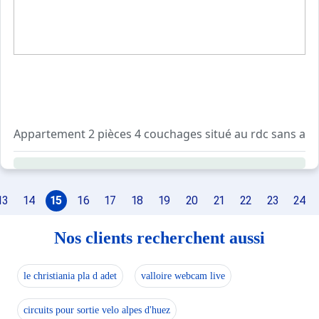
Appartement 2 pièces 4 couchages situé au rdc sans ascense
Résidence au calme, située à 900m du centre de la statio
La résidence bénéficie d'une piscine collective couvert
Services inclus : accueil en agence, draps, serviettes et
13
14
15
16
17
18
19
20
21
22
23
24
Dépôt de garantie : 260€ par empreinte CB. Taxe de séjo
Prestations optionnelles à régler sur place et à réserver 
Nos clients recherchent aussi
- LOCATION LIT BEBE : 20 €.
- CHAISE BEBE : 20 €.
le christiania pla d adet
valloire webcam live
Ce logement est diffusé par un professionnel. Sauf menti
circuits pour sortie velo alpes d'huez