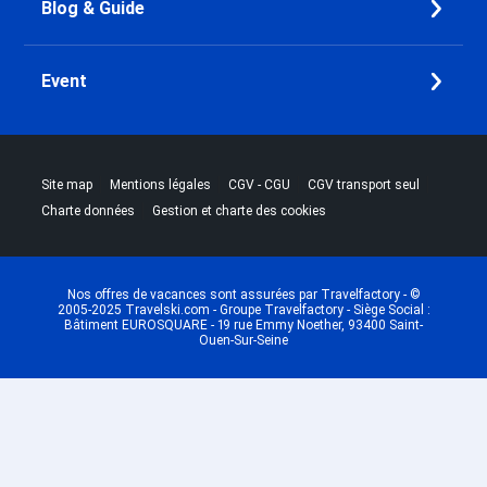
Blog & Guide
Event
|
|
|
|
Site map
Mentions légales
CGV - CGU
CGV transport seul
|
Charte données
Gestion et charte des cookies
Nos offres de vacances sont assurées par Travelfactory - ©
2005-2025 Travelski.com - Groupe Travelfactory - Siège Social :
Bâtiment EUROSQUARE - 19 rue Emmy Noether, 93400 Saint-
Ouen-Sur-Seine