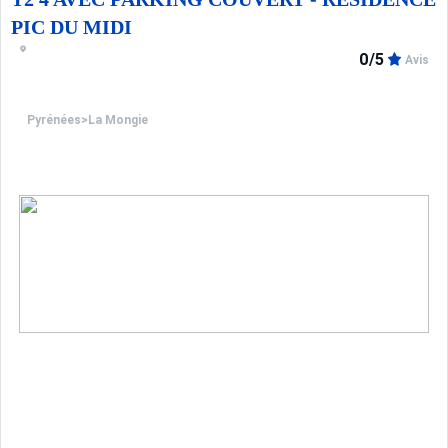
PIC DU MIDI
Sauf mention contraire, les prestations, telles que ména
0/5
Avis
Seuls les équipements mentionnés spécifiquement dans 
Pyrénées
>
La Mongie