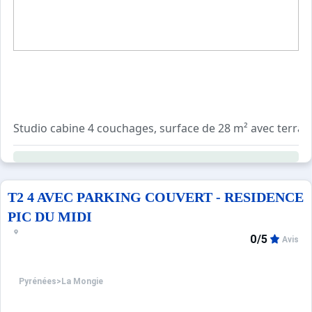
Studio cabine 4 couchages, surface de 28 m² avec terrasse,
La résidence bénéficie d'une piscine collective couverte
Services + : draps, serviettes, ménage régulier, ac
Dépôt de garantie : 260€ par empreinte CB. Taxe de séjo
T2 4 AVEC PARKING COUVERT - RESIDENCE
PIC DU MIDI
Prestations optionnelles à régler sur place et à réserver 
0/5
Avis
- ANIMAL DE COMPAGNIE : 40 €.
- LOCATION LIT BEBE : 15 €.
- CHAISE BEBE : 15 €.
Pyrénées
>
La Mongie