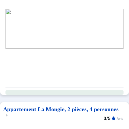
Ce logement est diffusé par un professionnel. Sauf menti
Seuls les équipements mentionnés spécifiquement dans c
Appartement La Mongie, 2 pièces, 4 personnes
0/5
Avis