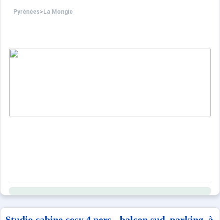
Pyrénées
>
La Mongie
Studio cabine cosy 4 pers - balcon sud, parking, à