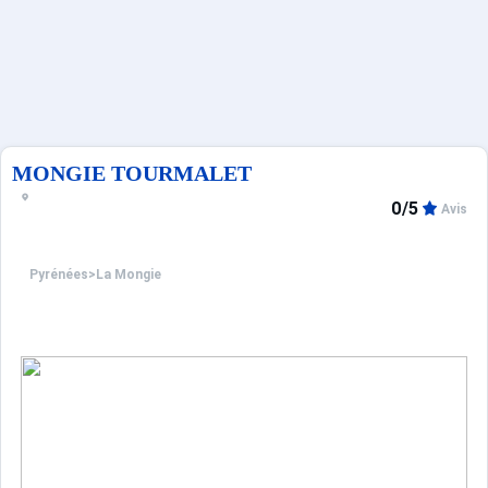
Sites CSE & Groupes
Français (FR)
MONGIE TOURMALET
0/5
Avis
Pyrénées
>
La Mongie