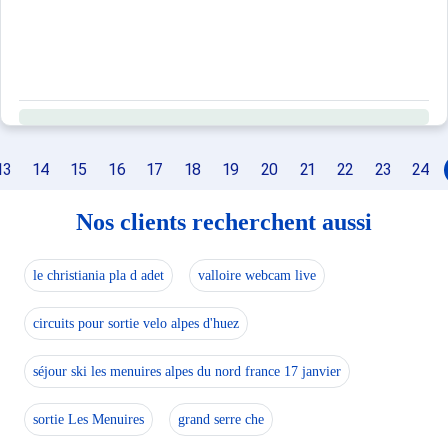
13
14
15
16
17
18
19
20
21
22
23
24
Nos clients recherchent aussi
le christiania pla d adet
valloire webcam live
circuits pour sortie velo alpes d'huez
séjour ski les menuires alpes du nord france 17 janvier
sortie Les Menuires
grand serre che