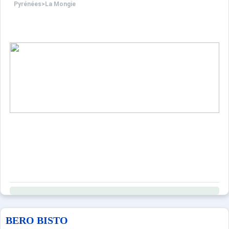
Pyrénées
>
La Mongie
BERO BISTO