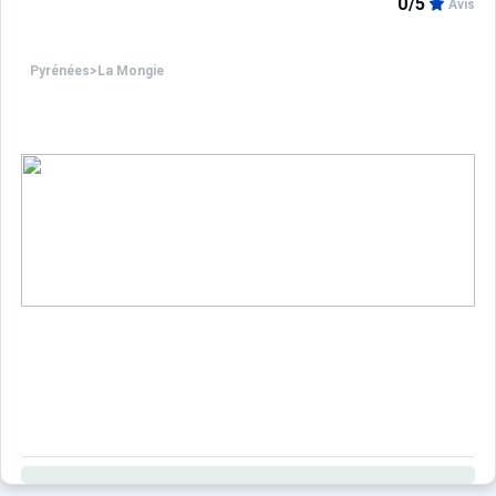
0/5
Avis
Pyrénées
>
La Mongie