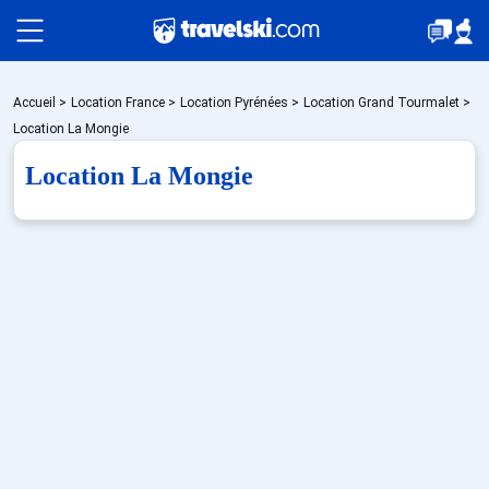
Packages
Accueil
>
Location France
>
Location Pyrénées
>
Location Grand Tourmalet
>
Location La Mongie
Location La Mongie
🚆Train de nuit
Stations
Hébergements
Bons plans