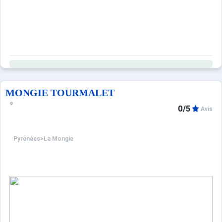
MONGIE TOURMALET
0/5
Avis
Pyrénées
>
La Mongie