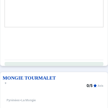
MONGIE TOURMALET
0/5
Avis
Pyrénées
>
La Mongie