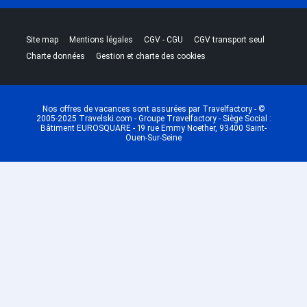
|
|
|
|
Site map
Mentions légales
CGV - CGU
CGV transport seul
|
Charte données
Gestion et charte des cookies
Nos offres de vacances sont assurées par Travelfactory - ©
2005-2025 Travelski.com - Groupe Travelfactory - Siège Social :
Bâtiment EUROSQUARE - 19 rue Emmy Noether, 93400 Saint-
Ouen-Sur-Seine