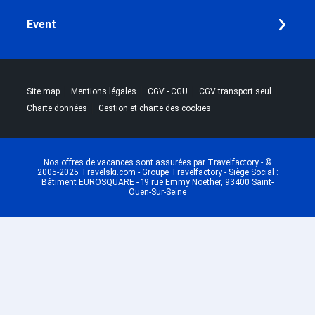
Event
|
|
|
|
Site map
Mentions légales
CGV - CGU
CGV transport seul
|
Charte données
Gestion et charte des cookies
Nos offres de vacances sont assurées par Travelfactory - ©
2005-2025 Travelski.com - Groupe Travelfactory - Siège Social :
Bâtiment EUROSQUARE - 19 rue Emmy Noether, 93400 Saint-
Ouen-Sur-Seine