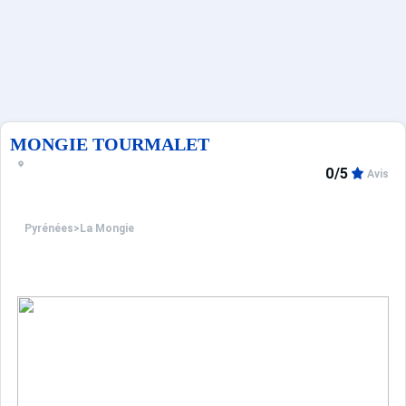
Sites CSE & Groupes
Français (FR)
MONGIE TOURMALET
0/5
Avis
Pyrénées
>
La Mongie