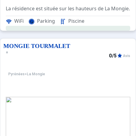
La résidence est située sur les hauteurs de La Mongie. Ell
WiFi
Parking
Piscine
Les appartements de grand confort, orientés plein sud, o
Piscine couverte chauffée avec un espace hydrojet en li
MONGIE TOURMALET
Clubs enfants 4 à 12 ans et ados 13 à 17 ans au sein du c
0/5
Avis
Pyrénées
>
La Mongie
INFO COVID : L'espace ludique (piscine, sauna et/ou ham