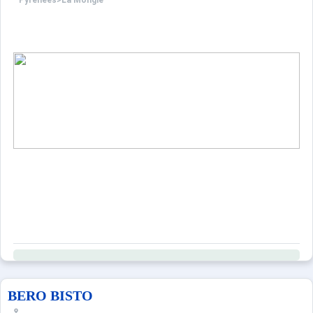
Pyrénées
>
La Mongie
BERO BISTO