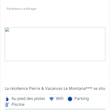
Pyrénées
>
La Mongie
La résidence Pierre & Vacances Le Montana*** se situe s
L'établissement est composée de logements bien équipés 
Au pied des pistes
WiFi
Parking
Piscine