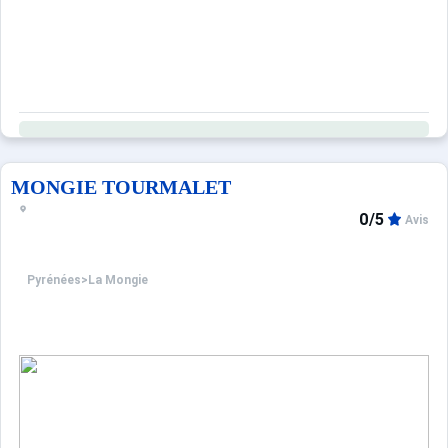
MONGIE TOURMALET
0/5
Avis
Pyrénées
>
La Mongie