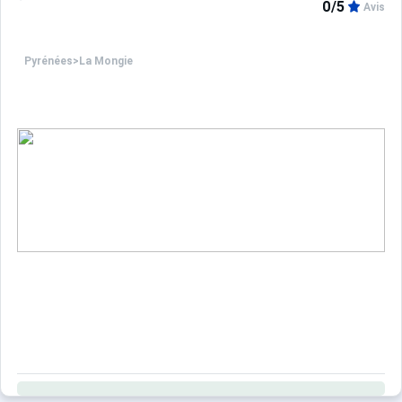
0/5
Avis
Pyrénées
>
La Mongie