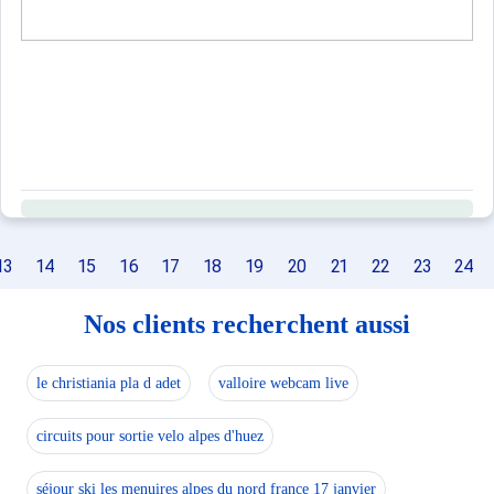
13
14
15
16
17
18
19
20
21
22
23
24
Nos clients recherchent aussi
le christiania pla d adet
valloire webcam live
circuits pour sortie velo alpes d'huez
séjour ski les menuires alpes du nord france 17 janvier