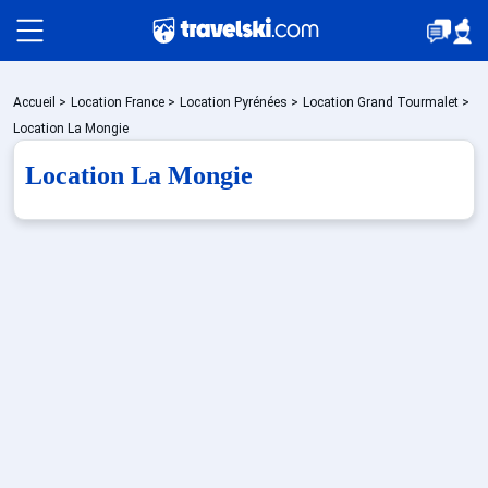
Packages
Accueil
>
Location France
>
Location Pyrénées
>
Location Grand Tourmalet
>
Location La Mongie
Location La Mongie
🚆Train de nuit
Stations
Hébergements
Bons plans