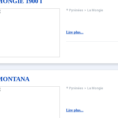
MONGIE 1900 I
Pyrénées
>
La Mongie
Lire plus...
MONTANA
Pyrénées
>
La Mongie
Lire plus...