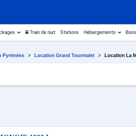
ckages
🚆Train de nuit
Stations
Hébergements
Bons
n Pyrénées
>
Location Grand Tourmalet
>
Location La 