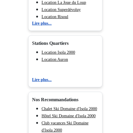
Location La Joue du Loup
Location Superdévoluy
Location Risoul
Lire plus...
Location Vars
Location Les Orres
Location Serre Chevalier 1500 -
Stations Quartiers
Monêtier Les Bains
Location Serre Chevalier 1200 -
Location Isola 2000
Briançon
Location Auron
Location Serre Chevalier 1400 -
Villeneuve
Lire plus...
Location Serre Chevalier 1350 -
Chantemerle
Location Isola 2000
Nos Recommandations
Location Auron
Chalet Ski Domaine d'Isola 2000
Location La Foux d'Allos
Hôtel Ski Domaine d'Isola 2000
Location Praloup
Club vacances Ski Domaine
Location Montgenèvre
d'Isola 2000
Location Puy Saint Vincent