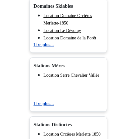
Domaines Skiables
Location Domaine Orcières
Merlette-1850
Location Le Dévoluy
Location Domaine de la Forêt
Lire plus...
Blanche
Location Domaine des Orres
Location Domaine Serre
Stations Mères
Chevalier Vallée
Location Espace Lumière
Location Serre Chevalier Vallée
Location La Voie Lactée
Location Domaine de Puy Saint
Vincent
Lire plus...
Stations Distinctes
Location Orcières Merlette 1850