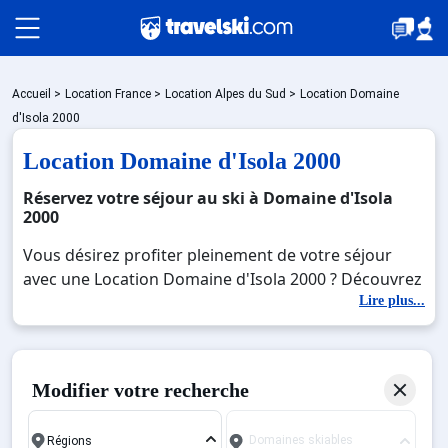
Packages
Accueil
>
Location France
>
Location Alpes du Sud
>
Location Domaine
d'Isola 2000
Location Domaine d'Isola 2000
🚆Train de nuit
Réservez votre séjour au ski à Domaine d'Isola
2000
Stations
Vous désirez profiter pleinement de votre séjour
avec une Location Domaine d'Isola 2000 ? Découvrez
nos offres de Location Domaine d'Isola 2000 pour
Lire plus...
Hébergements
skier sans limite à noel, jour de l'an, février. Fermez
les yeux et imaginez… Profitez de votre Location
Domaine d'Isola 2000, une station réputée et
Bons plans
Modifier votre recherche
moderne où vous pourrez mêler les plaisirs de la
glisse sur les pistes de ski et des activités en totale
Domaines skiables
immersion avec la beauté des paysages