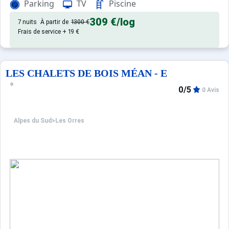
Parking
TV
Piscine
309 €
/log
7 nuits
À partir de
1300 €
Frais de service + 19 €
LES CHALETS DE BOIS MÉAN - E
0/5
0 Avis
Alpes du Sud
>
Les Orres