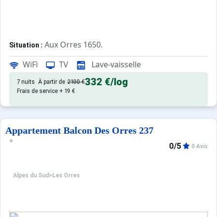
Aux Orres 1650.
Situation :
Confortable et tout équipé. Avec 
Appartement de particulier :
WiFi
TV
Lave-vaisselle
332 €
/log
7 nuits
À partir de
2100 €
Frais de service + 19 €
Appartement Balcon Des Orres 237
0/5
0 Avis
Alpes du Sud
>
Les Orres