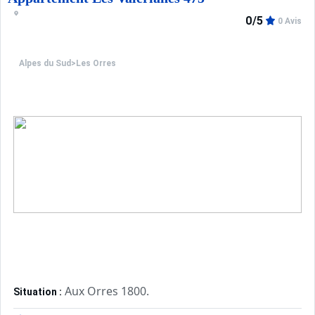
0/5
0 Avis
Alpes du Sud
>
Les Orres
Aux Orres 1800.
Situation :
Confortable et tout équipé. Avec 
Appartement de particulier :