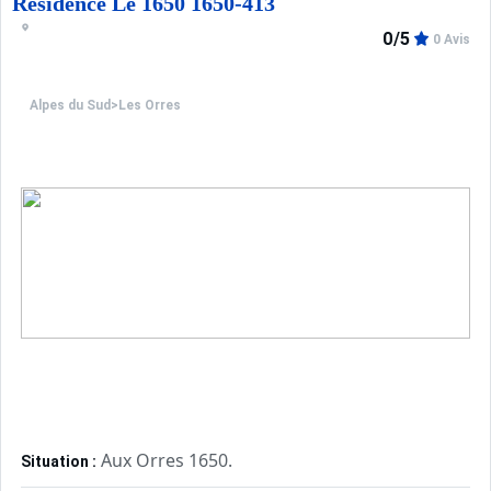
Residence Le 1650 1650-413
0/5
0 Avis
Alpes du Sud
>
Les Orres
Aux Orres 1650.
Situation :
Confortable et tout équipé. Avec 
Appartement de particulier :