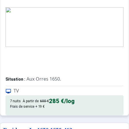
Aux Orres 1650.
Situation :
Confortable et tout équipé. Avec 
Appartement de particulier :
TV
285 €
/log
7 nuits
À partir de
600 €
Frais de service + 19 €