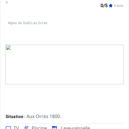
0/5
0 Avis
Alpes du Sud
>
Les Orres
Aux Orres 1800.
Situation :
Confortable et tout équipé. Avec 
Appartement de particulier :
TV
Piscine
Lave-vaisselle