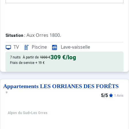
Aux Orres 1800.
Situation :
Confortable et tout équipé. Avec 
Appartement de particulier :
TV
Piscine
Lave-vaisselle
309 €
/log
7 nuits
À partir de
1300 €
Frais de service + 19 €
Appartements LES ORRIANES DES FORÊTS
5/5
1 Avis
Alpes du Sud
>
Les Orres