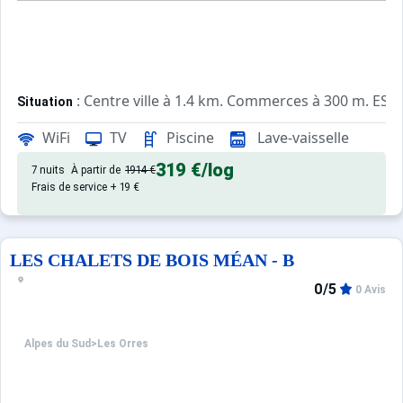
: Centre ville à 1.4 km. Commerces à 300 m. ESF 
Situation
WiFi
TV
Piscine
Lave-vaisselle
: Appartements confortables et
Appartement de particulier
319 €
/log
7 nuits
À partir de
1914 €
Frais de service + 19 €
LES CHALETS DE BOIS MÉAN - B
0/5
0 Avis
Alpes du Sud
>
Les Orres