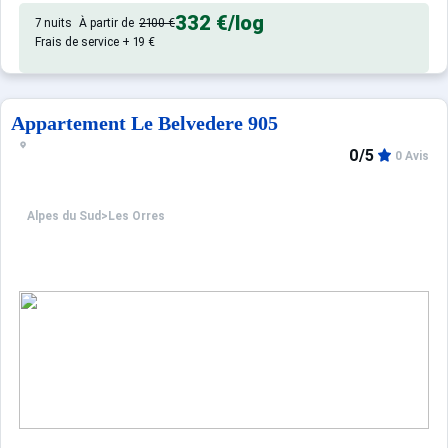
332 €
/log
7 nuits
À partir de
2100 €
Frais de service + 19 €
Appartement Le Belvedere 905
0/5
0 Avis
Alpes du Sud
>
Les Orres