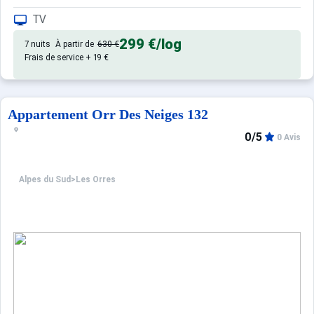
Confortable et tout équipé. Avec 
Appartement de particulier :
TV
299 €
/log
7 nuits
À partir de
630 €
Frais de service + 19 €
Appartement Orr Des Neiges 132
0/5
0 Avis
Alpes du Sud
>
Les Orres