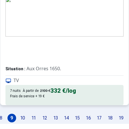
Aux Orres 1650.
Situation :
Confortable et tout équipé. Avec 
Appartement de particulier :
TV
332 €
/log
7 nuits
À partir de
2100 €
Frais de service + 19 €
8
9
10
11
12
13
14
15
16
17
18
19