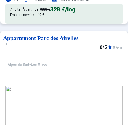
328 €
/log
7 nuits
À partir de
1380 €
Frais de service + 19 €
Appartement Parc des Airelles
0/5
0 Avis
Alpes du Sud
>
Les Orres