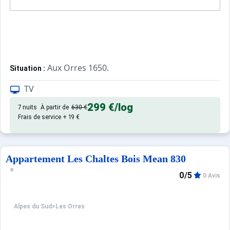
Aux Orres 1650.
Situation :
Confortable et tout équipé. Avec 
Appartement de particulier :
TV
299 €
/log
7 nuits
À partir de
630 €
Frais de service + 19 €
Appartement Les Chaltes Bois Mean 830
0/5
0 Avis
Alpes du Sud
>
Les Orres