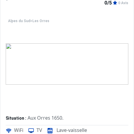
0/5
0 Avis
Alpes du Sud
>
Les Orres
Aux Orres 1650.
Situation :
Confortable et tout équipé. Avec 
Appartement de particulier :
WiFi
TV
Lave-vaisselle