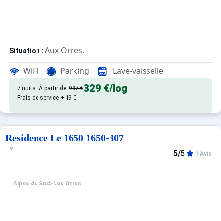
Aux Orres.
Situation :
appartement de qualité pour 3 
Appartement de particulier :
WiFi
Parking
Lave-vaisselle
329 €
/log
7 nuits
À partir de
987 €
Frais de service + 19 €
Residence Le 1650 1650-307
5/5
1 Avis
Alpes du Sud
>
Les Orres