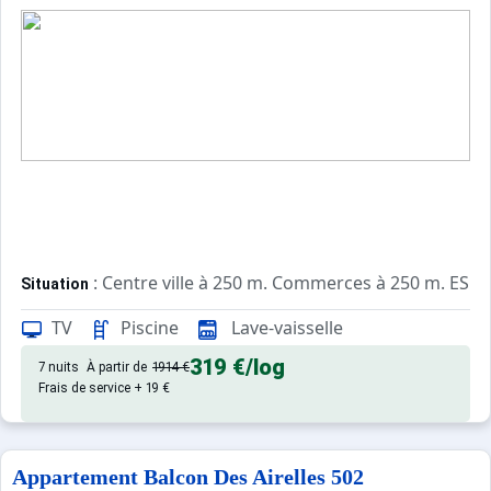
: Centre ville à 250 m. Commerces à 250 m. ESF à
Situation
TV
Piscine
Lave-vaisselle
: Appartements confortables et
Appartement de particulier
319 €
/log
7 nuits
À partir de
1914 €
Frais de service + 19 €
Appartement Balcon Des Airelles 502