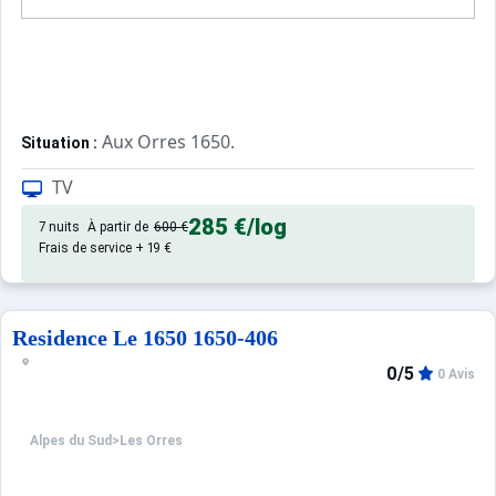
Aux Orres 1650.
Situation :
Confortable et tout équipé. Avec 
Appartement de particulier :
TV
285 €
/log
7 nuits
À partir de
600 €
Frais de service + 19 €
Residence Le 1650 1650-406
0/5
0 Avis
Alpes du Sud
>
Les Orres