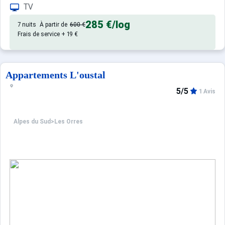
TV
285 €
/log
7 nuits
À partir de
600 €
Frais de service + 19 €
Appartements L'oustal
5/5
1 Avis
Alpes du Sud
>
Les Orres