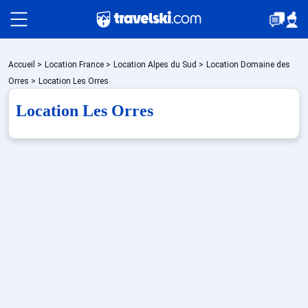
Packages
Accueil
>
Location France
>
Location Alpes du Sud
>
Location Domaine des
Orres
>
Location Les Orres
Location Les Orres
🚆Train de nuit
Stations
Hébergements
Bons plans