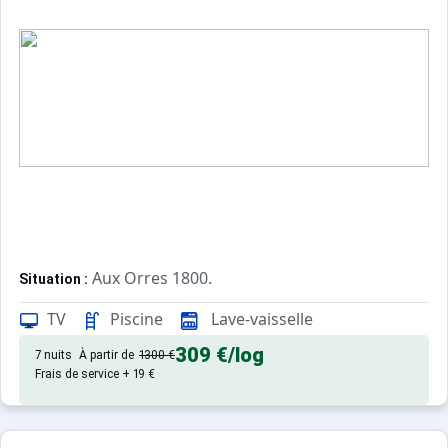
Aux Orres 1800.
Situation :
Confortable et tout équipé. Avec 
Appartement de particulier :
TV
Piscine
Lave-vaisselle
309 €
/log
7 nuits
À partir de
1300 €
Frais de service + 19 €