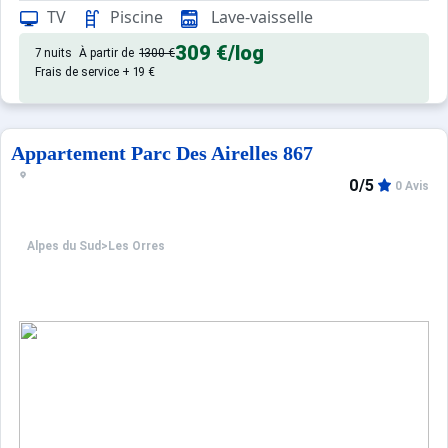
Confortable et tout équipé. Avec 
Appartement de particulier :
TV
Piscine
Lave-vaisselle
309 €
/log
7 nuits
À partir de
1300 €
Frais de service + 19 €
Appartement Parc Des Airelles 867
0/5
0 Avis
Alpes du Sud
>
Les Orres