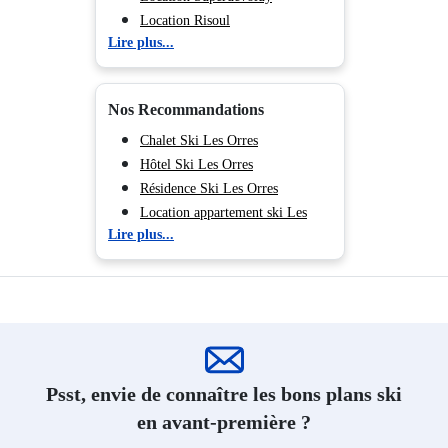
Location Risoul
Lire plus...
Location Vars
Location Serre Chevalier 1500 -
Monêtier Les Bains
Nos Recommandations
Location Serre Chevalier 1200 -
Briançon
Chalet Ski Les Orres
Location Serre Chevalier 1400 -
Hôtel Ski Les Orres
Villeneuve
Résidence Ski Les Orres
Location Serre Chevalier 1350 -
Location appartement ski Les
Lire plus...
Chantemerle
Orres
Location Isola 2000
Location Auron
Location La Foux d'Allos
Location Praloup
Location Montgenèvre
Location Puy Saint Vincent
Psst, envie de connaître les bons plans ski
en avant-première ?