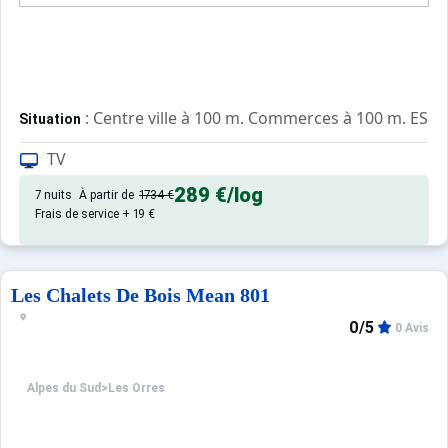
: Centre ville à 100 m. Commerces à 100 m. ESF à
Situation
TV
: Appartements confortables et
Appartement de particulier
289 €
/log
7 nuits
À partir de
1734 €
Frais de service + 19 €
Les Chalets De Bois Mean 801
0/5
0 Avis
Alpes du Sud
>
Les Orres