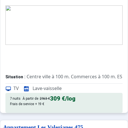
: Centre ville à 100 m. Commerces à 100 m. ESF à
Situation
TV
Lave-vaisselle
: Appartements confortables et
Appartement de particulier
309 €
/log
7 nuits
À partir de
2163 €
Frais de service + 19 €
Appartement Les Valerianes 475