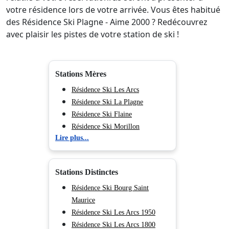
votre résidence lors de votre arrivée. Vous êtes habitué
des Résidence Ski Plagne - Aime 2000 ? Redécouvrez
avec plaisir les pistes de votre station de ski !
Stations Mères
Résidence Ski Les Arcs
Résidence Ski La Plagne
Résidence Ski Flaine
Résidence Ski Morillon
Lire plus...
Résidence Ski Chamonix (Vallée
de)
Résidence Ski Les Deux Alpes
Stations Distinctes
Résidence Ski Tignes
Résidence Ski Val d'Isère
Résidence Ski Bourg Saint
Résidence Ski Val Cenis
Maurice
Résidence Ski Les Menuires
Résidence Ski Les Arcs 1950
Résidence Ski Méribel
Résidence Ski Les Arcs 1800