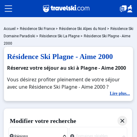
Packages
Accueil
>
Résidence Ski France
>
Résidence Ski Alpes du Nord
>
Résidence Ski
Domaine Paradiski
>
Résidence Ski La Plagne
>
Résidence Ski Plagne - Aime
2000
🚆Train de nuit
Résidence Ski Plagne - Aime 2000
Réservez votre séjour au ski à Plagne - Aime 2000
Stations
Vous désirez profiter pleinement de votre séjour
avec une Résidence Ski Plagne - Aime 2000 ?
Découvrez nos offres de Résidence Ski Plagne - Aime
Lire plus...
Hébergements
2000 pour skier sans limite à noel, jour de l'an,
février. Fermez les yeux et imaginez… Profitez de
votre Résidence Ski Plagne - Aime 2000, une station
Bons plans
Modifier votre recherche
réputée et moderne où vous pourrez mêler les
plaisirs de la glisse sur les pistes de ski et des
Domaines skiables