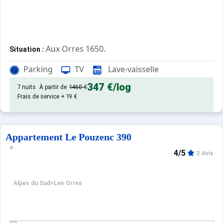
Aux Orres 1650.
Situation :
Confortable et tout équipé. Avec 
Appartement de particulier :
Parking
TV
Lave-vaisselle
347 €
/log
7 nuits
À partir de
1460 €
Frais de service + 19 €
Appartement Le Pouzenc 390
4/5
2 Avis
Alpes du Sud
>
Les Orres