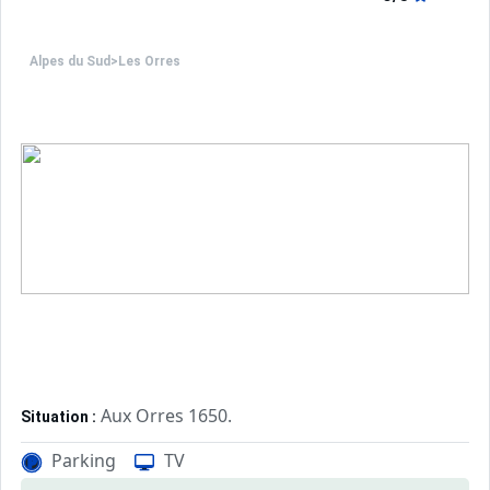
Alpes du Sud
>
Les Orres
Aux Orres 1650.
Situation :
Confortable et tout équipé. Avec 
Appartement de particulier :
Parking
TV