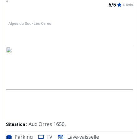
5/5
4 Avis
Alpes du Sud
>
Les Orres
Aux Orres 1650.
Situation :
Confortable et tout équipé. Avec 
Appartement de particulier :
Parking
TV
Lave-vaisselle