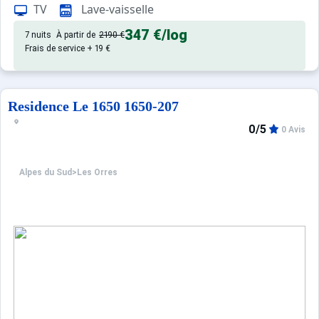
TV
Lave-vaisselle
347 €
/log
7 nuits
À partir de
2190 €
Frais de service + 19 €
Residence Le 1650 1650-207
0/5
0 Avis
Alpes du Sud
>
Les Orres