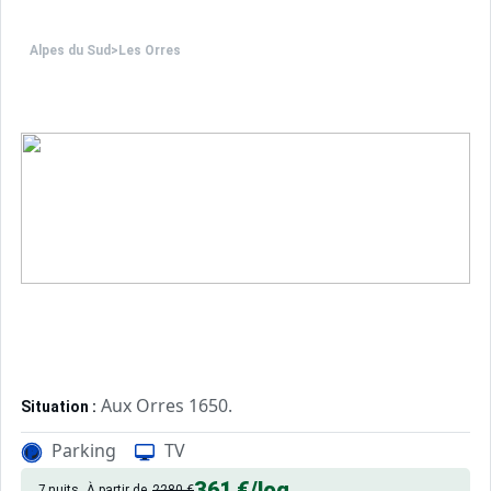
Alpes du Sud
>
Les Orres
Aux Orres 1650.
Situation :
Confortable et tout équipé. Avec 
Appartement de particulier :
Parking
TV
361 €
/log
7 nuits
À partir de
2280 €