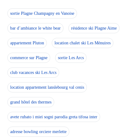
sortie Plagne Champagny en Vanoise
bar d’ambiance le white bear
résidence ski Plagne Aime
appartement Pluton
location chalet ski Les Ménuires
commerce sur Plagne
sortie Les Arcs
club vacances ski Les Arcs
location appartement lanslebourg val cenis
grand hôtel des thermes
avete rubato i miei sogni parodia greta tifosa inter
adresse bowling orciere merlette