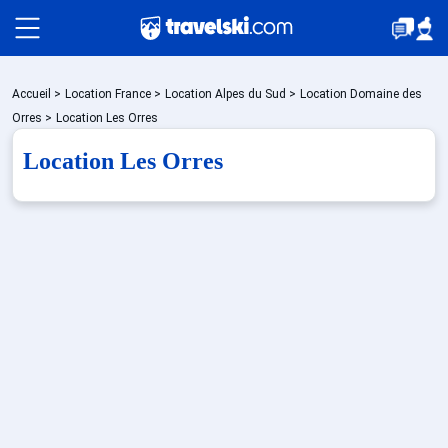
Packages
Accueil
>
Location France
>
Location Alpes du Sud
>
Location Domaine des
Orres
>
Location Les Orres
Location Les Orres
🚆Train de nuit
Stations
Hébergements
Bons plans