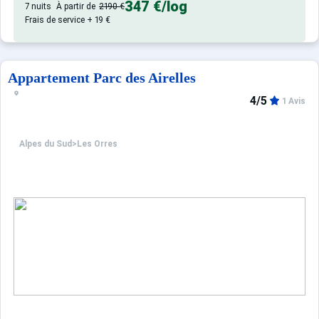
347 €
/log
7 nuits
À partir de
2190 €
Frais de service + 19 €
Appartement Parc des Airelles
4/5
1 Avis
Alpes du Sud
>
Les Orres