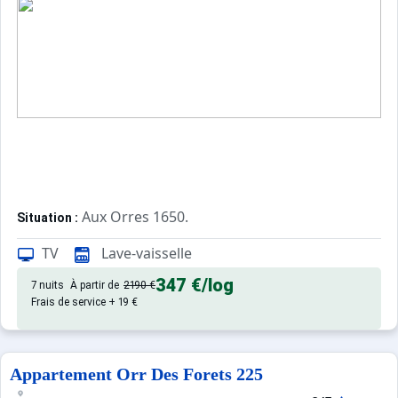
Aux Orres 1650.
Situation :
Confortable et tout équipé. Avec 
Appartement de particulier :
TV
Lave-vaisselle
347 €
/log
7 nuits
À partir de
2190 €
Frais de service + 19 €
Appartement Orr Des Forets 225