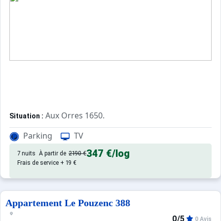
Aux Orres 1650.
Situation :
Confortable et tout équipé. Avec 
Appartement de particulier :
Parking
TV
347 €
/log
7 nuits
À partir de
2190 €
Frais de service + 19 €
Appartement Le Pouzenc 388
0/5
0 Avis