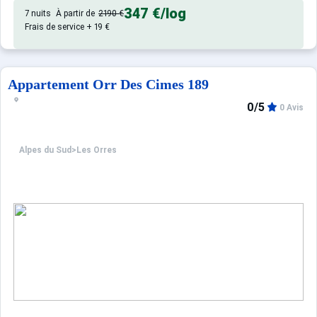
347 €
/log
7 nuits
À partir de
2190 €
Frais de service + 19 €
Appartement Orr Des Cimes 189
0/5
0 Avis
Alpes du Sud
>
Les Orres