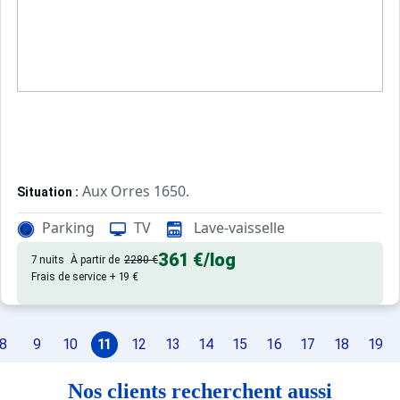
Aux Orres 1650.
Situation :
Confortable et tout équipé. Avec 
Appartement de particulier :
Parking
TV
Lave-vaisselle
361 €
/log
7 nuits
À partir de
2280 €
Frais de service + 19 €
8
9
10
11
12
13
14
15
16
17
18
19
Nos clients recherchent aussi