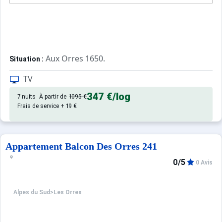
Aux Orres 1650.
Situation :
Confortable et tout équipé. Avec 
Appartement de particulier :
TV
347 €
/log
7 nuits
À partir de
1095 €
Frais de service + 19 €
Appartement Balcon Des Orres 241
0/5
0 Avis
Alpes du Sud
>
Les Orres