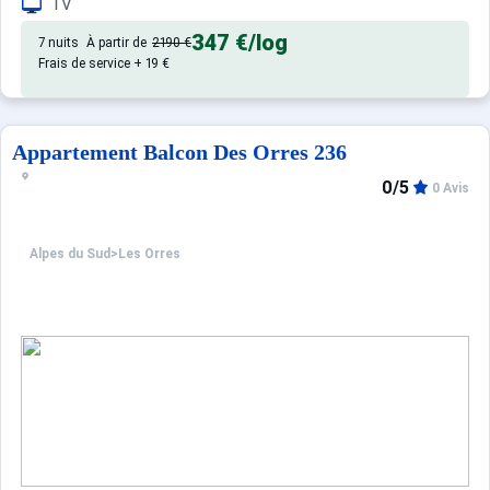
TV
347 €
/log
7 nuits
À partir de
2190 €
Frais de service + 19 €
Appartement Balcon Des Orres 236
0/5
0 Avis
Alpes du Sud
>
Les Orres