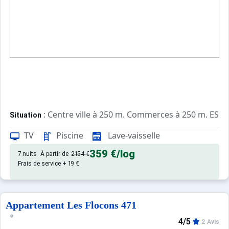
: Centre ville à 250 m. Commerces à 250 m. ESF à
Situation
TV
Piscine
Lave-vaisselle
: Appartements confortables et
Appartement de particulier
359 €
/log
7 nuits
À partir de
2154 €
Frais de service + 19 €
Appartement Les Flocons 471
4/5
2 Avis