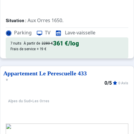
Aux Orres 1650.
Situation :
Confortable et tout équipé. Avec 
Appartement de particulier :
Parking
TV
Lave-vaisselle
361 €
/log
7 nuits
À partir de
2280 €
Frais de service + 19 €
Appartement Le Perescuelle 433
0/5
0 Avis
Alpes du Sud
>
Les Orres