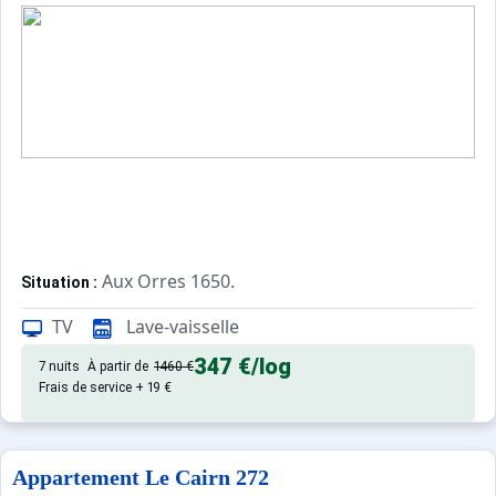
Aux Orres 1650.
Situation :
Confortable et tout équipé. Avec 
Appartement de particulier :
TV
Lave-vaisselle
347 €
/log
7 nuits
À partir de
1460 €
Frais de service + 19 €
Appartement Le Cairn 272