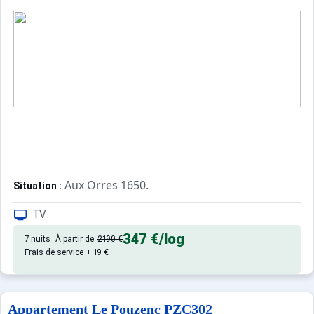
Aux Orres 1650.
Situation :
Confortable et tout équipé. Avec 
Appartement de particulier :
TV
347 €
/log
7 nuits
À partir de
2190 €
Frais de service + 19 €
Appartement Le Pouzenc PZC302