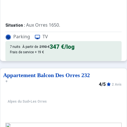
Aux Orres 1650.
Situation :
Confortable et tout équipé. Avec 
Appartement de particulier :
Parking
TV
347 €
/log
7 nuits
À partir de
2190 €
Frais de service + 19 €
Appartement Balcon Des Orres 232
4/5
2 Avis
Alpes du Sud
>
Les Orres