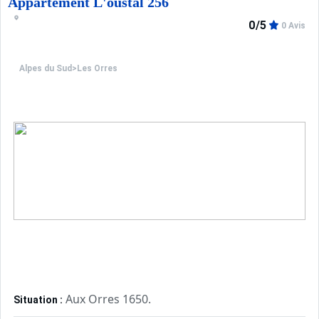
Appartement L'oustal 256
0/5
0 Avis
Alpes du Sud
>
Les Orres
Aux Orres 1650.
Situation :
Confortable et tout équipé. Avec 
Appartement de particulier :