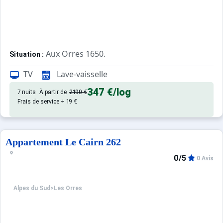
Aux Orres 1650.
Situation :
Confortable et tout équipé. Avec 
Appartement de particulier :
TV
Lave-vaisselle
347 €
/log
7 nuits
À partir de
2190 €
Frais de service + 19 €
Appartement Le Cairn 262
0/5
0 Avis
Alpes du Sud
>
Les Orres