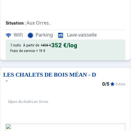
Aux Orres.
Situation :
appartement de qualité pour 4 
Appartement de particulier :
WiFi
Parking
Lave-vaisselle
352 €
/log
7 nuits
À partir de
1408 €
Frais de service + 19 €
LES CHALETS DE BOIS MÉAN - D
0/5
0 Avis
Alpes du Sud
>
Les Orres