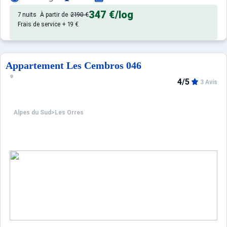
347 €
/log
7 nuits
À partir de
2190 €
Frais de service + 19 €
Appartement Les Cembros 046
4/5
3 Avis
Alpes du Sud
>
Les Orres