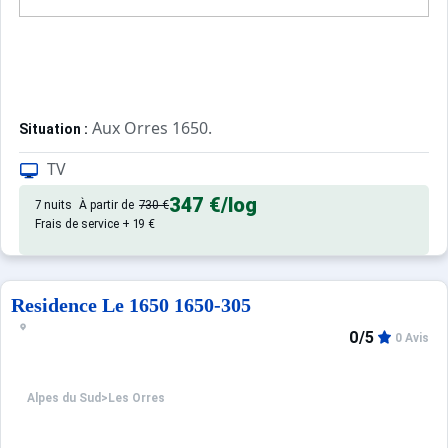
Aux Orres 1650.
Situation :
Confortable et tout équipé. Avec 
Appartement de particulier :
TV
347 €
/log
7 nuits
À partir de
730 €
Frais de service + 19 €
Residence Le 1650 1650-305
0/5
0 Avis
Alpes du Sud
>
Les Orres