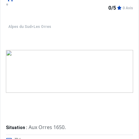
0/5
0 Avis
Alpes du Sud
>
Les Orres
Aux Orres 1650.
Situation :
Confortable et tout équipé. Avec 
Appartement de particulier :