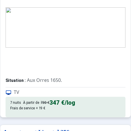
Aux Orres 1650.
Situation :
Confortable et tout équipé. Avec 
Appartement de particulier :
TV
347 €
/log
7 nuits
À partir de
730 €
Frais de service + 19 €