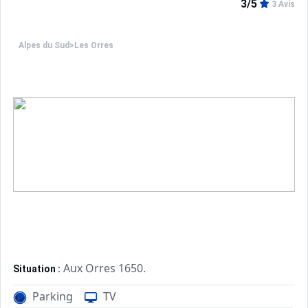
3/5
3 Avis
Alpes du Sud
>
Les Orres
Aux Orres 1650.
Situation :
Confortable et tout équipé. Avec 
Appartement de particulier :
Parking
TV