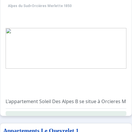
Alpes du Sud
>
Orcières Merlette 1850
L'appartement Soleil Des Alpes B se situe à Orcieres
T 3. 8 PERS . 60M²~~ lumineux et traversant
Loggia expo Ouest
4 ème étage- sans ascenceur
Cuisine équipée Lave vaisselle, four .....
Appartements Le Queyrelet 1