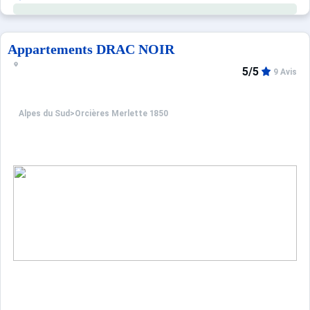
- Non loin du parking P1, de 700 places.
- Non loin du centre station.
Moins de 300m des pistes de ski.
Appartements DRAC NOIR
5/5
9 Avis
Alpes du Sud
>
Orcières Merlette 1850