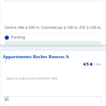
Centre ville à 200 m. Commerces à 100 m. ESF à 100 m. P
Toutes les pièces à vivre sont exposés plein sud. Accès
Parking
Proches commerces et restaurants.
Appartements Roches Rousses A
4/5
1 Avis
Alpes du Sud
>
Orcières Merlette 1850