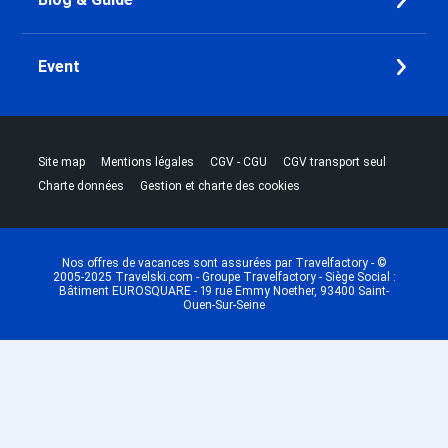
Event
|
|
|
|
Site map
Mentions légales
CGV - CGU
CGV transport seul
|
Charte données
Gestion et charte des cookies
Nos offres de vacances sont assurées par Travelfactory - ©
2005-2025 Travelski.com - Groupe Travelfactory - Siège Social :
Bâtiment EUROSQUARE - 19 rue Emmy Noether, 93400 Saint-
Ouen-Sur-Seine