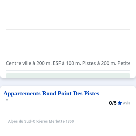
Centre ville à 200 m. ESF à 100 m. Pistes à 200 m. Petit
Vue dégagée sur les montagnes.
Pistes de ski à 100 mètres à pieds de la résidence.
Proches commerces et restaurants - centre station.
Appartements Rond Point Des Pistes
0/5
Avis
Alpes du Sud
>
Orcières Merlette 1850