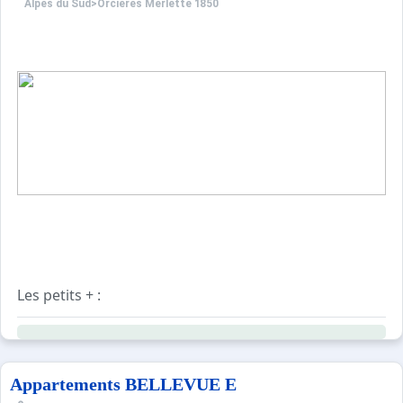
Alpes du Sud
>
Orcières Merlette 1850
Les petits + :
- Non loin du parking P1, de 700 places.
- Non loin de la place du Queyrelet via l'escalator.
Moins de 300m des pistes de ski.
Appartements BELLEVUE E