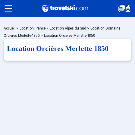
Packages
Accueil
>
Location France
>
Location Alpes du Sud
>
Location Domaine
Orcières Merlette-1850
>
Location Orcières Merlette 1850
Location Orcières Merlette 1850
🚆Train de nuit
Stations
Hébergements
Bons plans