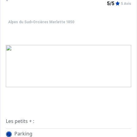
5/5
5 Avis
Alpes du Sud
>
Orcières Merlette 1850
Les petits + :
- A proximité de la place du Queyrelet.
Parking
- Proximité immédiate des commerces, caisse des remont