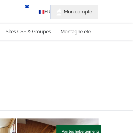
rvice client
Mon compte
FR
3 (0)4 79 96 30 69
Sites CSE & Groupes
Montagne été
Voir les hébergements