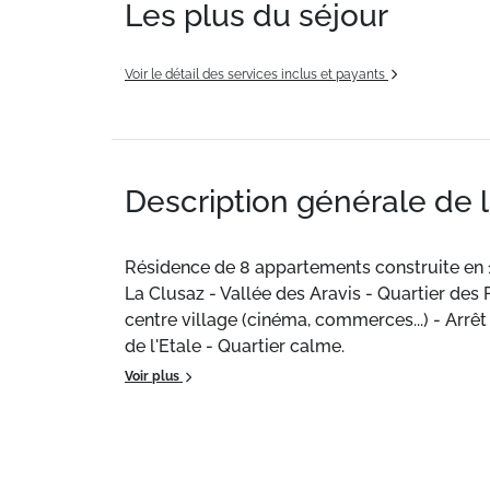
Les plus du séjour
Voir le détail des services inclus et payants
Description générale de 
Résidence de 8 appartements construite en 
La Clusaz - Vallée des Aravis - Quartier des
centre village (cinéma, commerces...) - Arrê
de l'Etale - Quartier calme.
Voir plus
Ce logement de 54m² bénéficie d'une cuisine
Situation :
Résidence de 8 appartements cons
La Clusaz - Vallée des Aravis - Quartier des