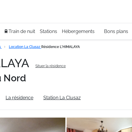
Se
+3
🚆Train de nuit
Stations
Hébergements
Bons plans
s
Location La Clusaz
Résidence L'HIMALAYA
ALAYA
Situer la résidence
u Nord
La résidence
Station La Clusaz