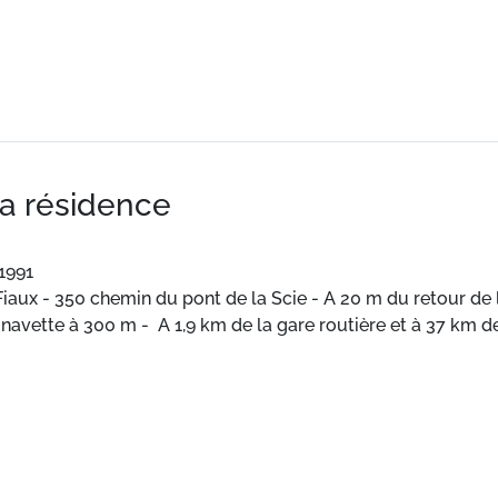
la résidence
1991
 Fiaux - 350 chemin du pont de la Scie - A 20 m du retour de
t navette à 300 m - A 1,9 km de la gare routière et à 37 km 
 toute équipée.
truite en 1991
 Fiaux - 350 chemin du pont de la Scie - A 20 m du retour de