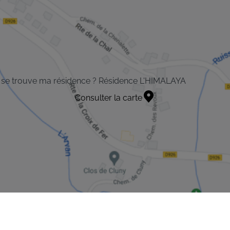
 se trouve ma résidence ? Résidence L'HIMALAYA
Consulter la carte