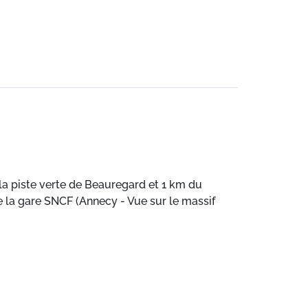
 la piste verte de Beauregard et 1 km du
de la gare SNCF (Annecy - Vue sur le massif
 la piste verte de Beauregard et 1 km du