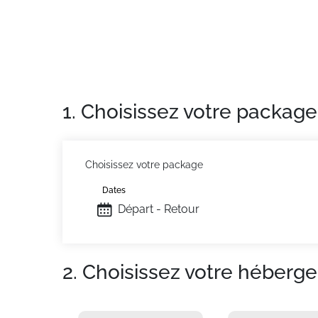
centre village (cinéma, commerces...) - Arrê
de l'Etale - Quartier calme.
Appartement de particulier :
Confortable et 
1. Choisissez votre package
Choisissez votre package
Dates
Départ - Retour
2. Choisissez votre héberg