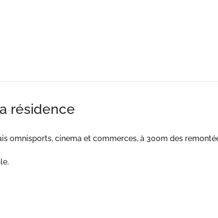
la résidence
alais omnisports, cinema et commerces, à 300m des remont
le.
toute équipée. Des prestations supplémentaires telles que l