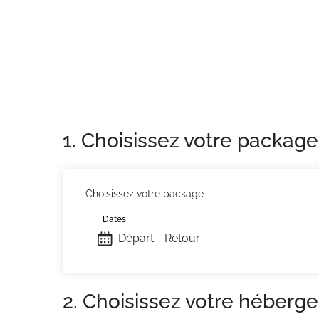
Situation :
Résidence ensoleillée située à 1
Exposition Sud vue sur la vallée.
Arrêt de la navette gratuite devant l'immeub
Appartement de particulier :
Confortable et
telles que la location de linge de toilette 
1. Choisissez votre package
Choisissez votre package
Dates
Départ - Retour
2. Choisissez votre héberg