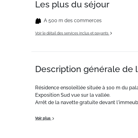
Les plus du séjour
A 500 m des commerces
Voir le détail des services inclus et payants
Description générale de 
Résidence ensoleillée située à 100 m du p
Exposition Sud vue sur la vallée.
Arrêt de la navette gratuite devant l'immeub
Ce logement de 48m² bénéficie d'une cuisine 
Voir plus
disponibles moyennant un supplément.