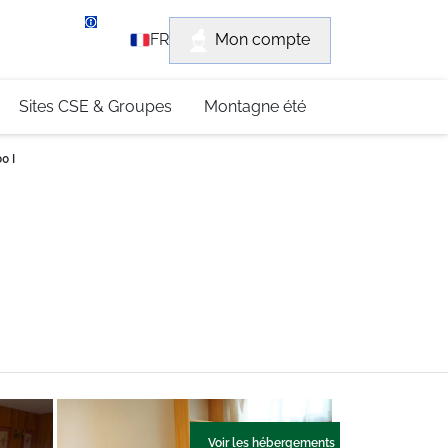
rvice client
Mon compte
FR
3 (0)4 79 96 30 69
Sites CSE & Groupes
Montagne été
0 I
Voir les hébergements