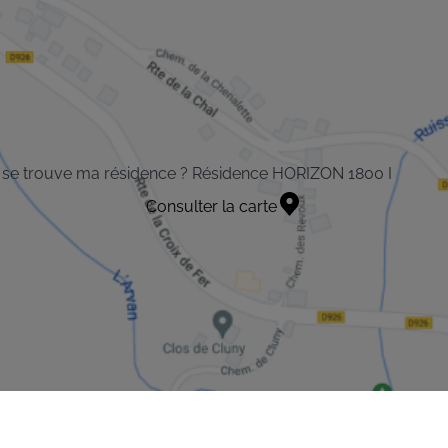
se trouve ma résidence ? Résidence HORIZON 1800 I
Consulter la carte