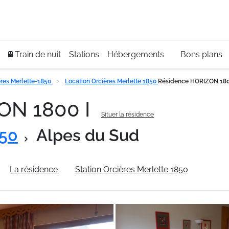
Se
+3
🚆Train de nuit
Stations
Hébergements
Bons plans
res Merlette-1850
Location Orcières Merlette 1850
Résidence HORIZON 180
ON 1800 I
Situer la résidence
850
Alpes du Sud
La résidence
Station Orcières Merlette 1850