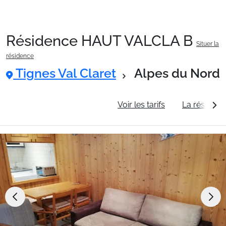
Résidence HAUT VALCLA B
Situer la
Packages
résidence
Tignes Val Claret
Alpes du Nord
🚆Train de nuit
Informations générales
Voir les tarifs
La résidenc
Stations
Hébergements
Bons plans