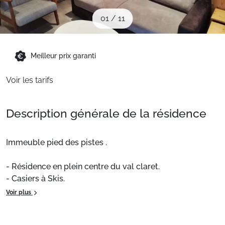
Sites CSE & Groupes
01
/
11
Montagne été
Meilleur prix garanti
Voir les tarifs
Français (FR)
Description générale de la résidence
Immeuble pied des pistes .
- Résidence en plein centre du val claret.
- Casiers à Skis.
- Bureau d'accueil résidence Le Curling A.
Voir plus
Ce logement de 45m² bénéficie d'une cuisine toute