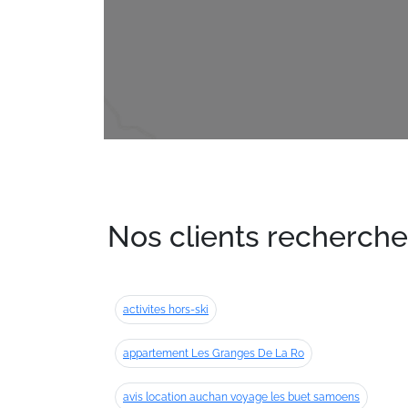
Nos clients recherche
activites hors-ski
appartement Les Granges De La Ro
avis location auchan voyage les buet samoens