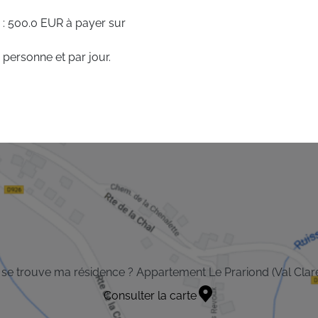
 : 500.0 EUR à payer sur
 personne et par jour.
se trouve ma résidence ? Appartement Le Prariond (Val Clare
Consulter la carte