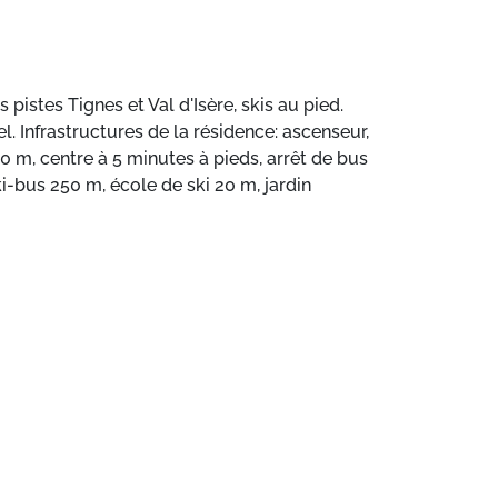
 pistes Tignes et Val d'Isère, skis au pied.
el. Infrastructures de la résidence: ascenseur,
0 m, centre à 5 minutes à pieds, arrêt de bus
-bus 250 m, école de ski 20 m, jardin
aines skiables de renommée sont facilement
us gratuit. En cas de bonnes conditions
rhome de Tignes Val Claret.