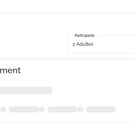
Participants
Participants
2
Adultes
ement