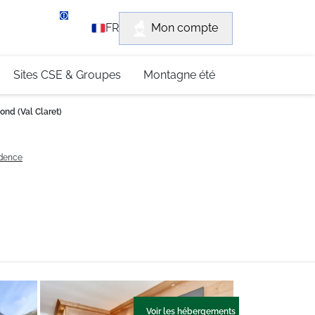
rvice client
Mon compte
FR
3 (0)4 79 96 30 69
Sites CSE & Groupes
Montagne été
ond (Val Claret)
idence
Voir les hébergements