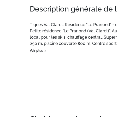
Description générale de 
Tignes Val Claret: Residence "Le Prariond" - e
Petite résidence "Le Prariond (Val Claret)". Au
local pour les skis, chauffage central. Supe
250 m, piscine couverte 800 m. Centre sporti
d'enfants (hiver) 150 m. Attractions à proxi
Voir plus
accessibles: TIGNES VAL D'ISERE 100 m. Veui
d'enneigement, accès à ski jusqu'à la maison
Situation :
À Tignes Val Claret.
Appartement de particulier :
d'excellente qu