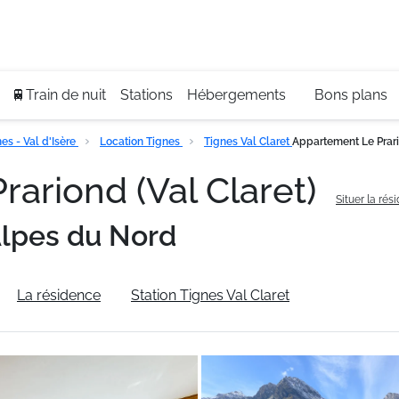
Se
+3
🚆Train de nuit
Stations
Hébergements
Bons plans
s - Val d'Isère
Location Tignes
Tignes Val Claret
Appartement Le Prari
ariond (Val Claret)
Situer la rés
lpes du Nord
La résidence
Station Tignes Val Claret