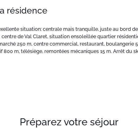
la résidence
xellente situation: centrale mais tranquille, juste au bord des
 centre de Val Claret, situation ensoleillée quartier résidenti
rmarché 250 m, centre commercial, restaurant, boulangerie 5
f 800 m, télésiège, remontées mécaniques 15 m. Arrêt du ski
mité: Funiculaire de la Grande Motte -en ski 200 m. Les dom
llez noter: groupes de jeunes sur demande seulement. Ski-b
. Résidence gardée. La remise des clés a lieu à l’agence Inte
alité, de 44 m² avec balcon.
Préparez votre séjour