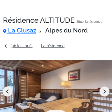
Résidence ALTITUDE
Situer la résidence
Packages
La Clusaz
Alpes du Nord
🚆Train de nuit
s
Voir les tarifs
La résidence
Station La Clusaz
Stations
Hébergements
Bons plans